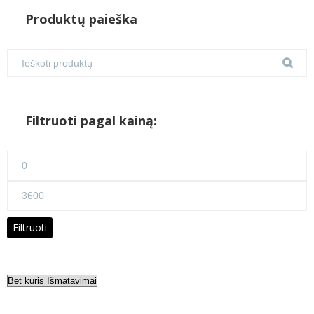
Produktų paieška
Filtruoti pagal kainą:
Min
kaina
Maks
kaina
Filtruoti