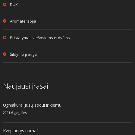
DUK
Aromaterapija
Pristatymas viešosioms erdvėms
Šildymo įranga
Naujausi įrašai
Ugniakurai Jūsų sodui ir kiemui
2021 6 gegužės
Kvepiantys namai!