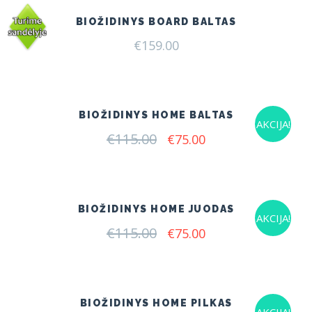
BIOŽIDINYS BOARD BALTAS
€
159.00
BIOŽIDINYS HOME BALTAS
AKCIJA!
€
115.00
Original
Current
€
75.00
price
price
was:
is:
€115.00.
€75.00.
BIOŽIDINYS HOME JUODAS
AKCIJA!
€
115.00
Original
Current
€
75.00
price
price
was:
is:
€115.00.
€75.00.
BIOŽIDINYS HOME PILKAS
AKCIJA!