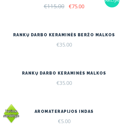
€
115.00
Original
Current
€
75.00
price
price
was:
is:
€115.00.
€75.00.
RANKŲ DARBO KERAMINĖS BERŽO MALKOS
€
35.00
RANKŲ DARBO KERAMINĖS MALKOS
€
35.00
AROMATERAPIJOS INDAS
€
5.00