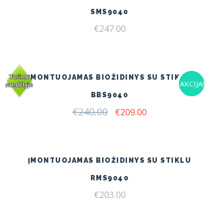
SMS9040
€
247.00
ĮMONTUOJAMAS BIOŽIDINYS SU STIKLU
AKCIJA!
BBS9040
€
240.00
Original
Current
€
209.00
price
price
was:
is:
€240.00.
€209.00.
ĮMONTUOJAMAS BIOŽIDINYS SU STIKLU
RMS9040
€
203.00