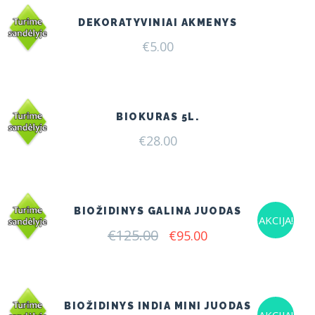
DEKORATYVINIAI AKMENYS
€
5.00
BIOKURAS 5L.
€
28.00
BIOŽIDINYS GALINA JUODAS
AKCIJA!
€
125.00
Original
Current
€
95.00
price
price
was:
is:
€125.00.
€95.00.
BIOŽIDINYS INDIA MINI JUODAS
AKCIJA!