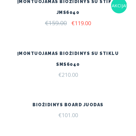
ĮMONTUOJAMAS BIOŽIDINYS SU STIKLU
AKCIJA!
JMS6040
€
159.00
Original
Current
€
119.00
price
price
was:
is:
€159.00.
€119.00.
ĮMONTUOJAMAS BIOŽIDINYS SU STIKLU
SMS6040
€
210.00
BIOŽIDINYS BOARD JUODAS
€
101.00