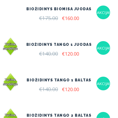
BIOŽIDINYS BIOMISA JUODAS
AKCIJA!
€
175.00
Original
Current
€
160.00
price
price
was:
is:
€175.00.
€160.00.
BIOŽIDINYS TANGO 1 JUODAS
AKCIJA!
€
140.00
Original
Current
€
120.00
price
price
was:
is:
€140.00.
€120.00.
BIOŽIDINYS TANGO 1 BALTAS
AKCIJA!
€
140.00
Original
Current
€
120.00
price
price
was:
is:
€140.00.
€120.00.
BIOŽIDINYS TANGO 2 BALTAS