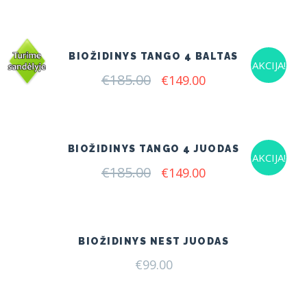
was:
is:
€175.00.
€145.00.
BIOŽIDINYS TANGO 4 BALTAS
AKCIJA!
€
185.00
Original
Current
€
149.00
price
price
was:
is:
€185.00.
€149.00.
BIOŽIDINYS TANGO 4 JUODAS
AKCIJA!
€
185.00
Original
Current
€
149.00
price
price
was:
is:
€185.00.
€149.00.
BIOŽIDINYS NEST JUODAS
€
99.00