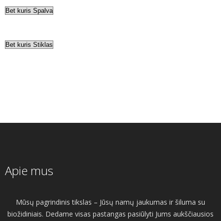
Apie mus
Mūsų pagrindinis tikslas – Jūsų namų jaukumas ir šiluma su
biožidiniais. Dedame visas pastangas pasiūlyti Jums aukščiausios