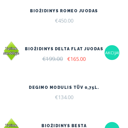
BIOŽIDINYS ROMEO JUODAS
€
450.00
BIOŽIDINYS DELTA FLAT JUODAS
AKCIJA!
€
199.00
Original
Current
€
165.00
price
price
was:
is:
€199.00.
€165.00.
DEGIMO MODULIS TÜV 0,75L.
€
134.00
BIOŽIDINYS BESTA