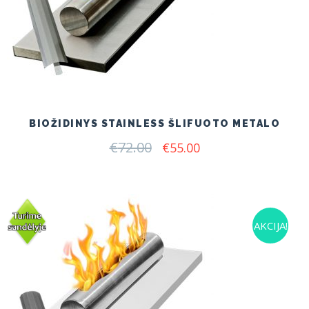
BIOŽIDINYS STAINLESS ŠLIFUOTO METALO
€
72.00
Original
Current
€
55.00
price
price
was:
is:
€72.00.
€55.00.
AKCIJA!