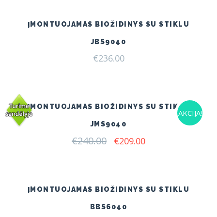
ĮMONTUOJAMAS BIOŽIDINYS SU STIKLU
JBS9040
€
236.00
ĮMONTUOJAMAS BIOŽIDINYS SU STIKLU
AKCIJA!
JMS9040
€
240.00
Original
Current
€
209.00
price
price
was:
is:
€240.00.
€209.00.
ĮMONTUOJAMAS BIOŽIDINYS SU STIKLU
BBS6040