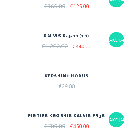
€
166.00
Original
Current
€
125.00
price
price
was:
is:
€166.00.
€125.00.
KALVIS K-5-12(10)
AKCIJA!
€
1,200.00
Original
Current
€
840.00
price
price
was:
is:
€1,200.00.
€840.00.
KEPSNINĖ HORUS
€
29.00
PIRTIES KROSNIS KALVIS PR3S
AKCIJA!
€
700.00
Original
Current
€
450.00
price
price