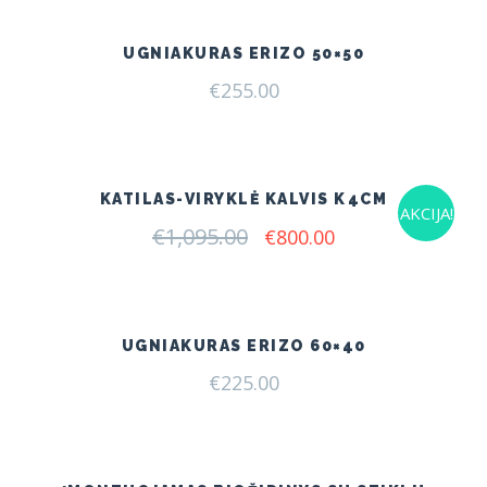
€699.00.
€480.00.
UGNIAKURAS ERIZO 50×50
€
255.00
KATILAS-VIRYKLĖ KALVIS K4CM
AKCIJA!
€
1,095.00
Original
Current
€
800.00
price
price
was:
is:
€1,095.00.
€800.00.
UGNIAKURAS ERIZO 60×40
€
225.00