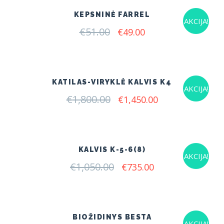
KEPSNINĖ FARREL
AKCIJA!
€
51.00
Original
Current
€
49.00
price
price
was:
is:
€51.00.
€49.00.
KATILAS-VIRYKLĖ KALVIS K4
AKCIJA!
€
1,800.00
Original
Current
€
1,450.00
price
price
was:
is:
€1,800.00.
€1,450.00.
KALVIS K-5-6(8)
AKCIJA!
€
1,050.00
Original
Current
€
735.00
price
price
was:
is:
€1,050.00.
€735.00.
BIOŽIDINYS BESTA
AKCIJA!