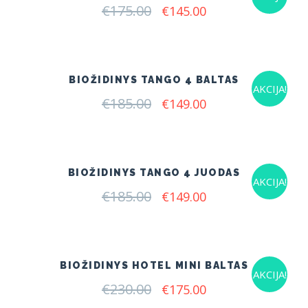
€
175.00
Original
Current
€
145.00
price
price
was:
is:
€175.00.
€145.00.
BIOŽIDINYS TANGO 4 BALTAS
AKCIJA!
€
185.00
Original
Current
€
149.00
price
price
was:
is:
€185.00.
€149.00.
BIOŽIDINYS TANGO 4 JUODAS
AKCIJA!
€
185.00
Original
Current
€
149.00
price
price
was:
is:
€185.00.
€149.00.
BIOŽIDINYS HOTEL MINI BALTAS
AKCIJA!
€
230.00
Original
Current
€
175.00
price
price