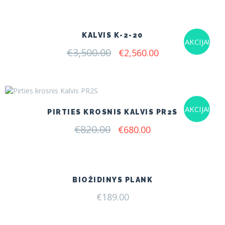
was:
is:
€7.00.
€4.50.
KALVIS K-2-20
AKCIJA!
€
3,500.00
Original
Current
€
2,560.00
price
price
was:
is:
€3,500.00.
€2,560.00.
AKCIJA!
PIRTIES KROSNIS KALVIS PR2S
€
820.00
Original
Current
€
680.00
price
price
was:
is:
€820.00.
€680.00.
BIOŽIDINYS PLANK
€
189.00