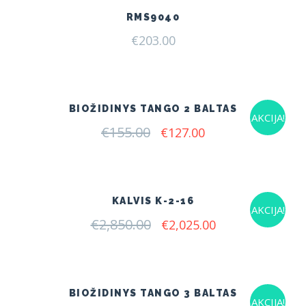
RMS9040
€
203.00
BIOŽIDINYS TANGO 2 BALTAS
AKCIJA!
€
155.00
Original
Current
€
127.00
price
price
was:
is:
€155.00.
€127.00.
KALVIS K-2-16
AKCIJA!
€
2,850.00
Original
Current
€
2,025.00
price
price
was:
is:
€2,850.00.
€2,025.00.
BIOŽIDINYS TANGO 3 BALTAS
AKCIJA!