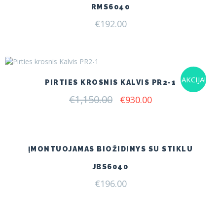
RMS6040
€
192.00
AKCIJA!
PIRTIES KROSNIS KALVIS PR2-1
€
1,150.00
Original
Current
€
930.00
price
price
was:
is:
€1,150.00.
€930.00.
ĮMONTUOJAMAS BIOŽIDINYS SU STIKLU
JBS6040
€
196.00