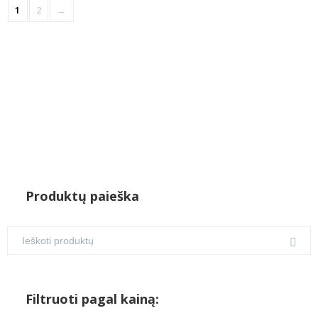
1
2
→
Produktų paieška
Filtruoti pagal kainą: