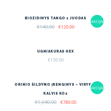
was:
is:
€230.00.
€175.00.
BIOŽIDINYS TANGO 1 JUODAS
AKCIJA!
€
140.00
Original
Current
€
120.00
price
price
was:
is:
€140.00.
€120.00.
UGNIAKURAS HEX
€
130.00
ORINIO ŠILDYMO ĮRENGINYS – VIRYKLĖ
AKCIJA!
KALVIS KO2
€
1,040.00
Original
Current
€
780.00
price
price