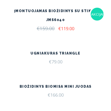
ĮMONTUOJAMAS BIOŽIDINYS SU STIKLU
AKCIJA!
JMS6040
€
159.00
Original
Current
€
119.00
price
price
was:
is:
€159.00.
€119.00.
UGNIAKURAS TRIANGLE
€
79.00
BIOŽIDINYS BIOMISA MINI JUODAS
€
166.00