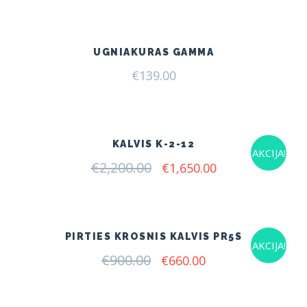
was:
is:
€700.00.
€450.00.
UGNIAKURAS GAMMA
€
139.00
KALVIS K-2-12
AKCIJA!
€
2,200.00
Original
Current
€
1,650.00
price
price
was:
is:
€2,200.00.
€1,650.00.
PIRTIES KROSNIS KALVIS PR5S
AKCIJA!
€
900.00
Original
Current
€
660.00
price
price
was:
is:
€900.00.
€660.00.