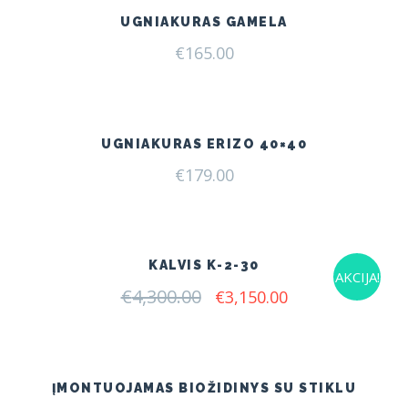
UGNIAKURAS GAMELA
€
165.00
UGNIAKURAS ERIZO 40×40
€
179.00
KALVIS K-2-30
AKCIJA!
€
4,300.00
Original
Current
€
3,150.00
price
price
was:
is:
€4,300.00.
€3,150.00.
ĮMONTUOJAMAS BIOŽIDINYS SU STIKLU