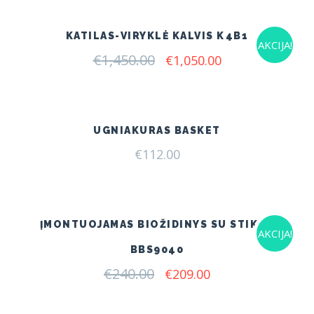
€7.00.
€4.50.
KATILAS-VIRYKLĖ KALVIS K4B1
AKCIJA!
€
1,450.00
Original
Current
€
1,050.00
price
price
was:
is:
€1,450.00.
€1,050.00.
UGNIAKURAS BASKET
€
112.00
ĮMONTUOJAMAS BIOŽIDINYS SU STIKLU
AKCIJA!
BBS9040
€
240.00
Original
Current
€
209.00
price
price
was:
is:
€240.00.
€209.00.