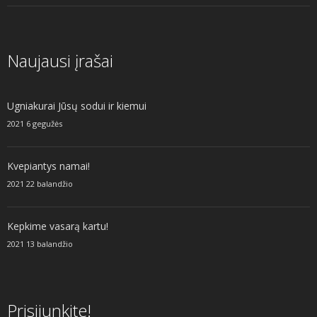
Naujausi įrašai
Ugniakurai Jūsų sodui ir kiemui
2021 6 gegužės
Kvepiantys namai!
2021 22 balandžio
Kepkime vasarą kartu!
2021 13 balandžio
Prisijunkite!