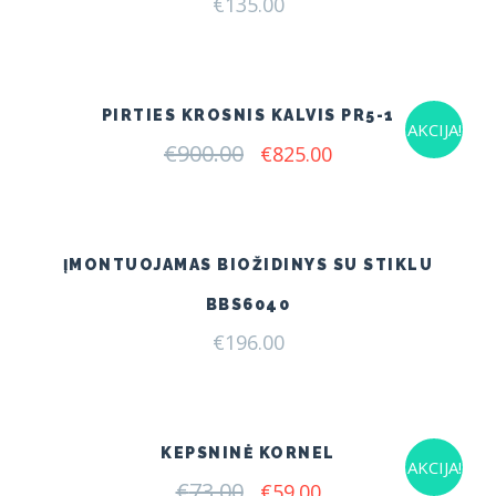
€
135.00
PIRTIES KROSNIS KALVIS PR5-1
AKCIJA!
€
900.00
Original
Current
€
825.00
price
price
was:
is:
€900.00.
€825.00.
ĮMONTUOJAMAS BIOŽIDINYS SU STIKLU
BBS6040
€
196.00
KEPSNINĖ KORNEL
AKCIJA!
€
73.00
Original
Current
€
59.00