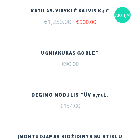
KATILAS-VIRYKLĖ KALVIS K4C
AKCIJA!
€
1,250.00
Original
Current
€
900.00
price
price
was:
is:
€1,250.00.
€900.00.
UGNIAKURAS GOBLET
€
90.00
DEGIMO MODULIS TÜV 0,75L.
€
134.00
ĮMONTUOJAMAS BIOŽIDINYS SU STIKLU