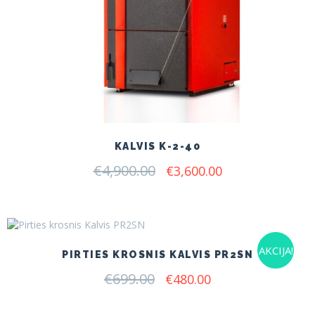
KALVIS K-2-40
€
4,900.00
Original
Current
€
3,600.00
price
price
was:
is:
€4,900.00.
€3,600.00.
AKCIJA!
PIRTIES KROSNIS KALVIS PR2SN
€
699.00
Original
Current
€
480.00
price
price
was:
is: