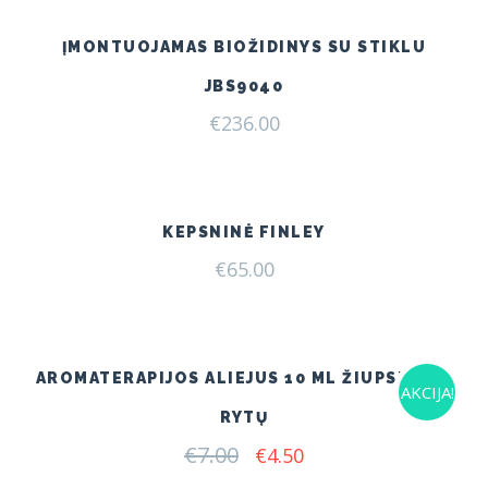
ĮMONTUOJAMAS BIOŽIDINYS SU STIKLU
JBS9040
€
236.00
KEPSNINĖ FINLEY
€
65.00
AROMATERAPIJOS ALIEJUS 10 ML ŽIUPSNELIS
AKCIJA!
RYTŲ
€
7.00
Original
Current
€
4.50
price
price