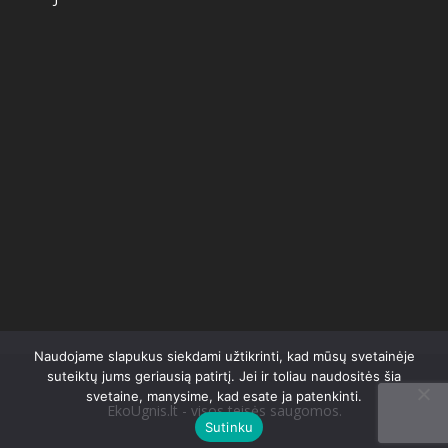
Naudojame slapukus siekdami užtikrinti, kad mūsų svetainėje
suteiktų jums geriausią patirtį. Jei ir toliau naudositės šia
svetaine, manysime, kad esate ja patenkinti.
EkoUgnis.lt - visos teisės saugomos.
Sutinku