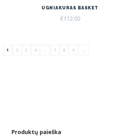
UGNIAKURAS BASKET
€
112.00
1
2
3
4
…
7
8
9
→
Produktų paieška