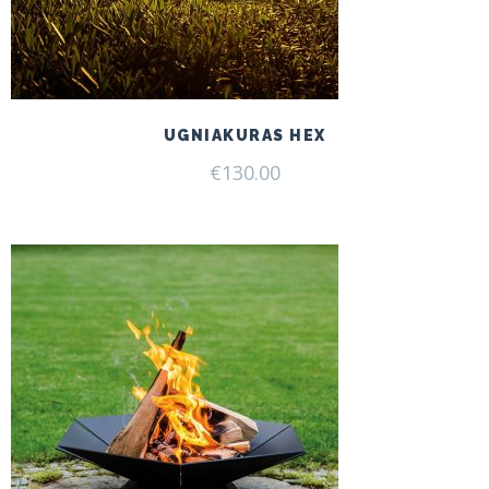
UGNIAKURAS HEX
€
130.00