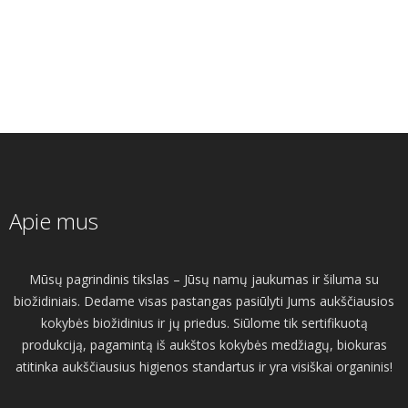
Apie mus
Mūsų pagrindinis tikslas – Jūsų namų jaukumas ir šiluma su
biožidiniais. Dedame visas pastangas pasiūlyti Jums aukščiausios
kokybės biožidinius ir jų priedus. Siūlome tik sertifikuotą
produkciją, pagamintą iš aukštos kokybės medžiagų, biokuras
atitinka aukščiausius higienos standartus ir yra visiškai organinis!