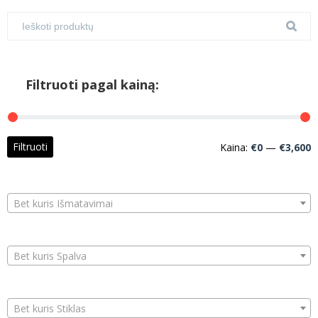
Filtruoti pagal kainą:
M
M
Filtruoti
Kaina:
€0
—
€3,600
k
k
Bet kuris Išmatavimai
Bet kuris Spalva
Bet kuris Stiklas