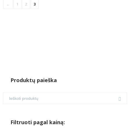
←
1
2
3
Produktų paieška
Filtruoti pagal kainą: