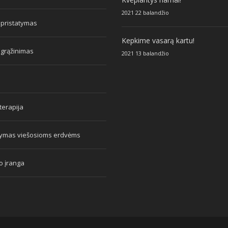
2021 22 balandžio
 pristatymas
Kepkime vasarą kartu!
 grąžinimas
2021 13 balandžio
erapija
tymas viešosioms erdvėms
o įranga