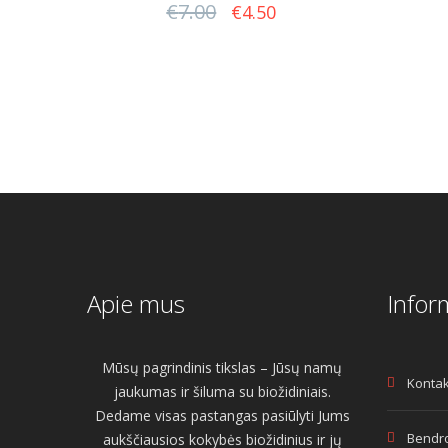
€
7.00
Original
Current
€
4.50
price
price
was:
is:
€7.00.
€4.50.
Apie mus
Infor
Mūsų pagrindinis tikslas – Jūsų namų
Kontak
jaukumas ir šiluma su biožidiniais.
Dedame visas pastangas pasiūlyti Jums
Bendro
aukščiausios kokybės biožidinius ir jų