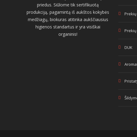
priedus. Siūlome tik sertifikuotą
produkciją, pagamintą iš aukštos kokybės
Prekių
medžiagų, biokuras atitinka aukščiausius
higienos standartus ir yra visiškai
Prekių
organinis!
DUK
Aromat
Prista
Šildym