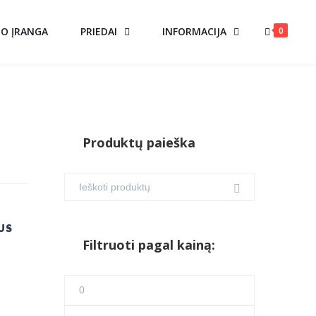
0
MO ĮRANGA
PRIEDAI
INFORMACIJA
Produktų paieška
US
Filtruoti pagal kainą:
A
Min
kaina
Maks