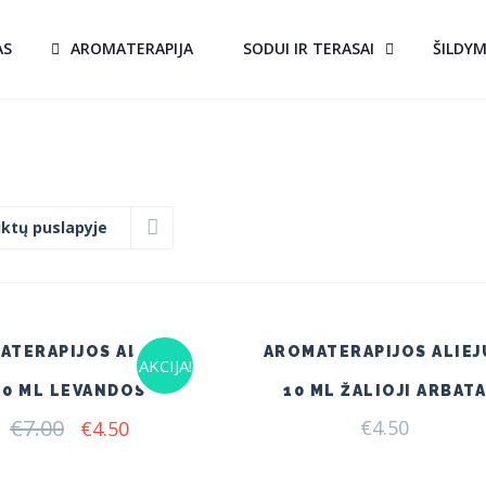
AS
AROMATERAPIJA
SODUI IR TERASAI
ŠILDY
ktų puslapyje
ATERAPIJOS ALIEJUS
AROMATERAPIJOS ALIEJ
AKCIJA!
10 ML LEVANDOS
10 ML ŽALIOJI ARBAT
€
7.00
Original
Current
€
4.50
€
4.50
price
price
was:
is: