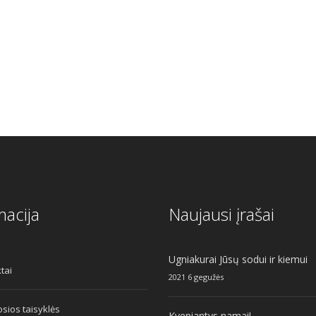
macija
Naujausi įrašai
Ugniakurai Jūsų sodui ir kiemui
tai
2021 6 gegužės
sios taisyklės
Kvepiantys namai!