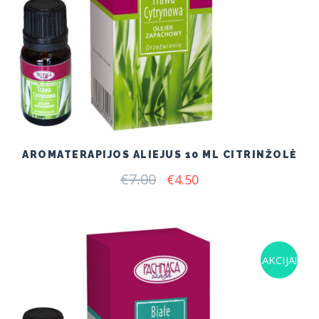
AROMATERAPIJOS ALIEJUS 10 ML CITRINŽOLĖ
€
7.00
Original
Current
€
4.50
price
price
was:
is:
€7.00.
€4.50.
AKCIJA!