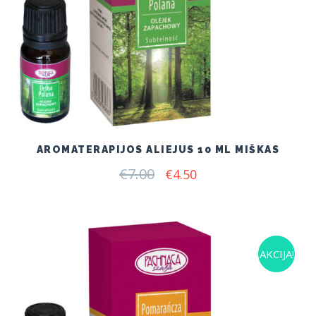
AROMATERAPIJOS ALIEJUS 10 ML MIŠKAS
€
7.00
Original
Current
€
4.50
price
price
was:
is:
€7.00.
€4.50.
AKCIJA!