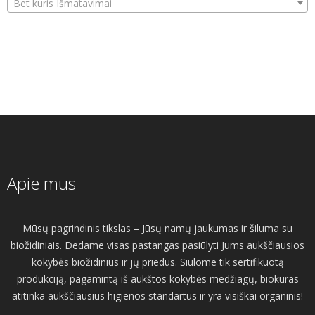
Bet kuris Išmatavimai
Apie mus
Mūsų pagrindinis tikslas – Jūsų namų jaukumas ir šiluma su
biožidiniais. Dedame visas pastangas pasiūlyti Jums aukščiausios
kokybės biožidinius ir jų priedus. Siūlome tik sertifikuotą
produkciją, pagamintą iš aukštos kokybės medžiagų, biokuras
atitinka aukščiausius higienos standartus ir yra visiškai organinis!