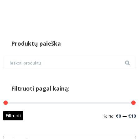
Produktų paieška
Filtruoti pagal kainą:
M
M
Filtruoti
Kaina:
€0
—
€10
k
k