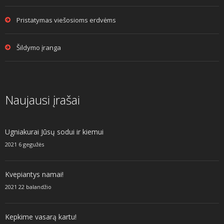
Pristatymas viešosioms erdvėms
Šildymo įranga
Naujausi įrašai
Ugniakurai Jūsų sodui ir kiemui
2021 6 gegužės
Kvepiantys namai!
2021 22 balandžio
Kepkime vasarą kartu!