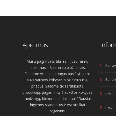
Apie mus
Infor
Mūsų pagrindinis tikslas – Jūsų namų
Kontak
jaukumas ir šiluma su biožidiniais.
Dedame visas pastangas pasiūlyti Jums
Bendro
aukščiausios kokybės biožidinius ir jų
priedus. Siūlome tik sertifikuotą
produkciją, pagamintą iš aukštos kokybės
Prekių
medžiagų, biokuras atitinka aukščiausius
higienos standartus ir yra visiškai
Prekių
organinis!