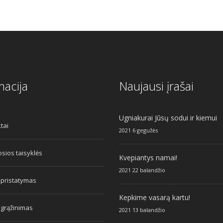
macija
Naujausi įrašai
Ugniakurai Jūsų sodui ir kiemui
tai
2021 6 gegužės
sios taisyklės
Kvepiantys namai!
2021 22 balandžio
 pristatymas
Kepkime vasarą kartu!
 grąžinimas
2021 13 balandžio