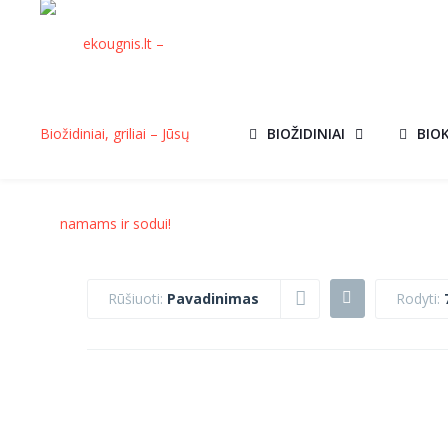
BIOŽIDINIAI
BIO
Rūšiuoti:
Pavadinimas
Rodyti:
AROMATERAPIJOS
AROMATERAPI
AKCIJ
INDAS
ALIEJUS 10 M