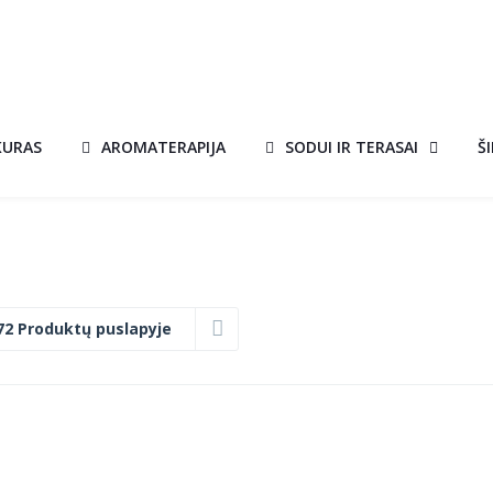
KURAS
AROMATERAPIJA
SODUI IR TERASAI
Š
72 Produktų puslapyje
JOS
AROMATERAPIJOS
A!
L
ALIEJUS 10 ML