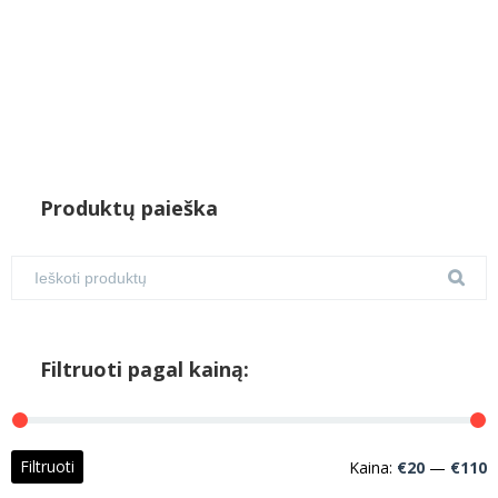
Produktų paieška
Filtruoti pagal kainą:
M
M
Filtruoti
Kaina:
€20
—
€110
k
k