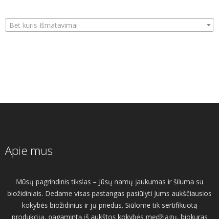
Bet kuris Išmatavimai
Apie mus
Mūsų pagrindinis tikslas – Jūsų namų jaukumas ir šiluma su
biožidiniais. Dedame visas pastangas pasiūlyti Jums aukščiausios
kokybės biožidinius ir jų priedus. Siūlome tik sertifikuotą
produkciją, pagamintą iš aukštos kokybės medžiagų, biokuras