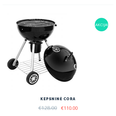
AKCIJA!
KEPSNINĖ CORA
€
128.00
Original
Current
€
110.00
price
price