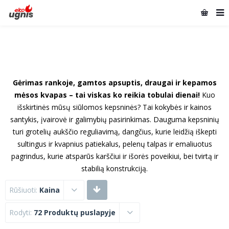
Gėrimas rankoje, gamtos apsuptis, draugai ir kepamos
mėsos kvapas – tai viskas ko reikia tobulai dienai!
Kuo
išskirtinės mūsų siūlomos kepsninės? Tai kokybės ir kainos
santykis, įvairovė ir galimybių pasirinkimas. Dauguma kepsninių
turi grotelių aukščio reguliavimą, dangčius, kurie leidžią iškepti
sultingus ir kvapnius patiekalus, pelenų talpas ir emaliuotus
pagrindus, kurie atsparūs karščiui ir išorės poveikiui, bei tvirtą ir
stabilią konstrukciją.
Rūšiuoti:
Kaina
Rodyti:
72 Produktų puslapyje