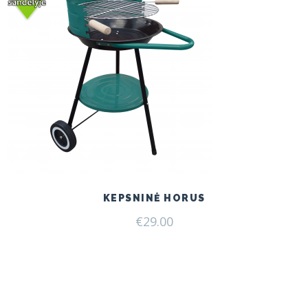
KEPSNINĖ HORUS
€
29.00