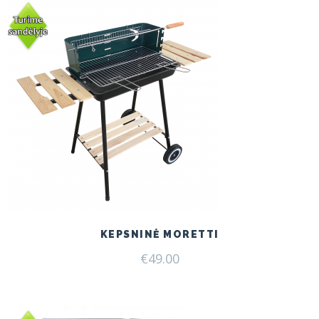
KEPSNINĖ MORETTI
€
49.00