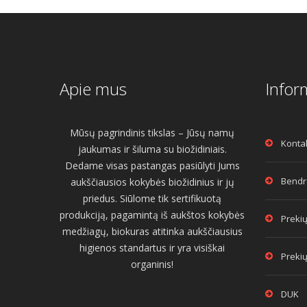
Apie mus
Infor
Mūsų pagrindinis tikslas – Jūsų namų
Konta
jaukumas ir šiluma su biožidiniais.
Dedame visas pastangas pasiūlyti Jums
Bendro
aukščiausios kokybės biožidinius ir jų
priedus. Siūlome tik sertifikuotą
produkciją, pagamintą iš aukštos kokybės
Prekių
medžiagų, biokuras atitinka aukščiausius
higienos standartus ir yra visiškai
Prekių
organinis!
DUK