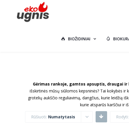
BIOŽIDINIAI
BIOKUR
Gėrimas rankoje, gamtos apsuptis, draugai ir 
išskirtinės mūsų siūlomos kepsninės? Tai kokybės ir k
grotelių aukščio reguliavimą, dangčius, kurie leidžią iš
kurie atsparūs karščiui ir iš
Rūšiuoti:
Numatytasis
Rodyti