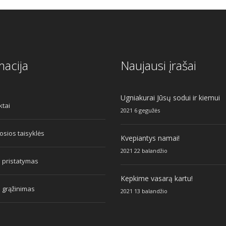
macija
Naujausi įrašai
Ugniakurai Jūsų sodui ir kiemui
ktai
2021 6 gegužės
sios taisyklės
Kvepiantys namai!
2021 22 balandžio
 pristatymas
Kepkime vasarą kartu!
 grąžinimas
2021 13 balandžio