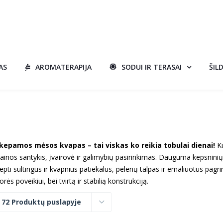
AS
AROMATERAPIJA
SODUI IR TERASAI
ŠIL
kepamos mėsos kvapas – tai viskas ko reikia tobulai dienai!
K
ainos santykis, įvairovė ir galimybių pasirinkimas. Dauguma kepsninių 
kepti sultingus ir kvapnius patiekalus, pelenų talpas ir emaliuotus pagr
orės poveikiui, bei tvirtą ir stabilią konstrukciją.
:
72 Produktų puslapyje