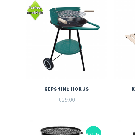
KEPSNINĖ HORUS
K
€
29.00
AKCIJA!