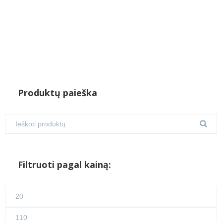
Produktų paieška
Filtruoti pagal kainą:
Min
kaina
Maks