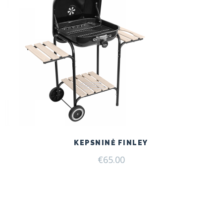
KEPSNINĖ FINLEY
€
65.00