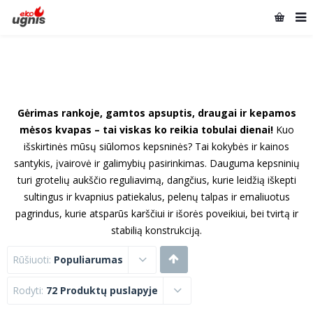
Gėrimas rankoje, gamtos apsuptis, draugai ir kepamos
mėsos kvapas – tai viskas ko reikia tobulai dienai!
Kuo
išskirtinės mūsų siūlomos kepsninės? Tai kokybės ir kainos
santykis, įvairovė ir galimybių pasirinkimas. Dauguma kepsninių
turi grotelių aukščio reguliavimą, dangčius, kurie leidžią iškepti
sultingus ir kvapnius patiekalus, pelenų talpas ir emaliuotus
pagrindus, kurie atsparūs karščiui ir išorės poveikiui, bei tvirtą ir
stabilią konstrukciją.
Rūšiuoti:
Populiarumas
Rodyti:
72 Produktų puslapyje