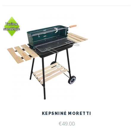
KEPSNINĖ MORETTI
€
49.00