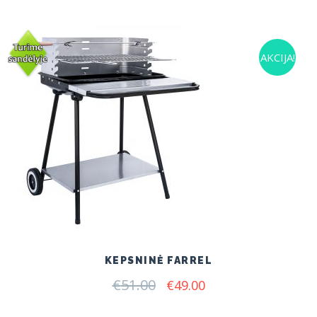
AKCIJA!
KEPSNINĖ FARREL
€
51.00
Original
Current
€
49.00
price
price
was:
is: