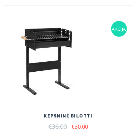
AKCIJA!
KEPSNINĖ BILOTTI
€
36.00
Original
Current
€
30.00
price
price