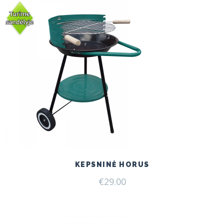
KEPSNINĖ HORUS
€
29.00