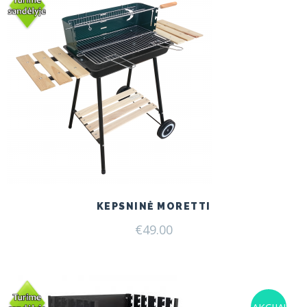
KEPSNINĖ MORETTI
€
49.00