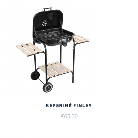
KEPSNINĖ FINLEY
€
65.00