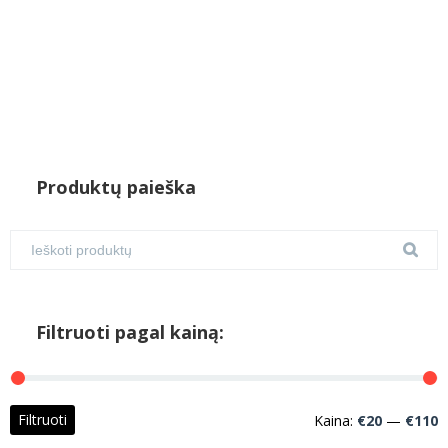
Produktų paieška
Filtruoti pagal kainą:
M
M
Filtruoti
Kaina:
€20
—
€110
k
k