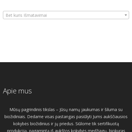
Bet kuris Išmatavimai
Apie mus
Mūsų pagrindinis tikslas – Jūsų namų jaukumas ir šiluma su
biožidiniais. Dedame visas pastangas pasiūlyti Jums aukščiausios
kokybės biožidinius ir jų priedus. Siūlome tik sertifikuotą
produkciją, pagamintą iš aukštos kokybės medžiagų, biokuras