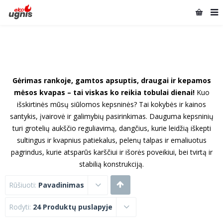
Gėrimas rankoje, gamtos apsuptis, draugai ir kepamos
mėsos kvapas – tai viskas ko reikia tobulai dienai!
Kuo
išskirtinės mūsų siūlomos kepsninės? Tai kokybės ir kainos
santykis, įvairovė ir galimybių pasirinkimas. Dauguma kepsninių
turi grotelių aukščio reguliavimą, dangčius, kurie leidžią iškepti
sultingus ir kvapnius patiekalus, pelenų talpas ir emaliuotus
pagrindus, kurie atsparūs karščiui ir išorės poveikiui, bei tvirtą ir
stabilią konstrukciją.
Rūšiuoti:
Pavadinimas
Rodyti:
24 Produktų puslapyje