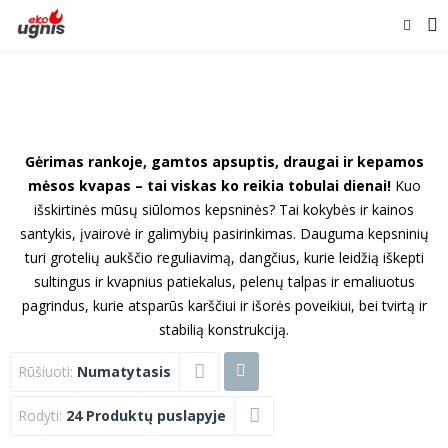
Gėrimas rankoje, gamtos apsuptis, draugai ir kepamos
mėsos kvapas – tai viskas ko reikia tobulai dienai!
Kuo
išskirtinės mūsų siūlomos kepsninės? Tai kokybės ir kainos
santykis, įvairovė ir galimybių pasirinkimas. Dauguma kepsninių
turi grotelių aukščio reguliavimą, dangčius, kurie leidžią iškepti
sultingus ir kvapnius patiekalus, pelenų talpas ir emaliuotus
pagrindus, kurie atsparūs karščiui ir išorės poveikiui, bei tvirtą ir
stabilią konstrukciją.
Rūšiuoti:
Numatytasis
Rodyti:
24 Produktų puslapyje