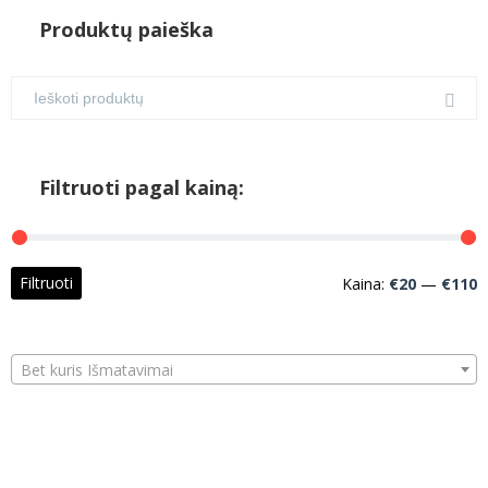
Produktų paieška
Filtruoti pagal kainą:
M
M
Filtruoti
Kaina:
€20
—
€110
k
k
Bet kuris Išmatavimai