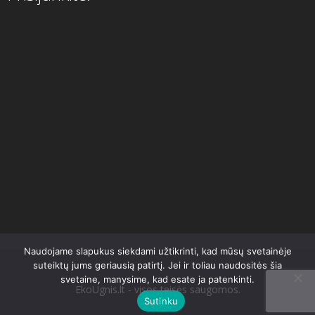
Naudojame slapukus siekdami užtikrinti, kad mūsų svetainėje
suteiktų jums geriausią patirtį. Jei ir toliau naudositės šia
svetaine, manysime, kad esate ja patenkinti.
EkoUgnis.lt - visos teisės saugomos.
Sutinku