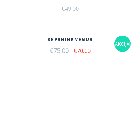
€
49.00
KEPSNINĖ VENUS
AKCIJA!
€
75.00
Original
Current
€
70.00
price
price
was:
is:
€75.00.
€70.00.