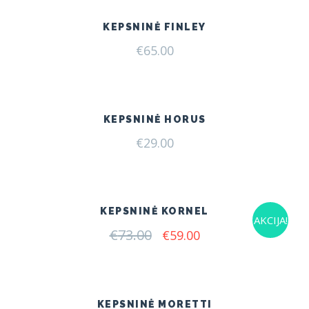
KEPSNINĖ FINLEY
€
65.00
KEPSNINĖ HORUS
€
29.00
KEPSNINĖ KORNEL
AKCIJA!
€
73.00
Original
Current
€
59.00
price
price
was:
is:
€73.00.
€59.00.
KEPSNINĖ MORETTI