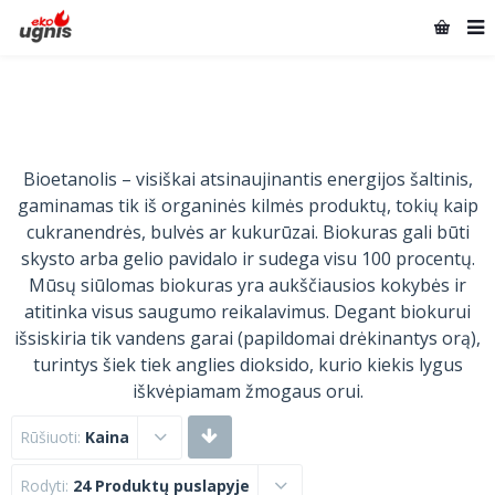
Bioetanolis – visiškai atsinaujinantis energijos šaltinis,
gaminamas tik iš organinės kilmės produktų, tokių kaip
cukranendrės, bulvės ar kukurūzai. Biokuras gali būti
skysto arba gelio pavidalo ir sudega visu 100 procentų.
Mūsų siūlomas biokuras yra aukščiausios kokybės ir
atitinka visus saugumo reikalavimus. Degant biokurui
išsiskiria tik vandens garai (papildomai drėkinantys orą),
turintys šiek tiek anglies dioksido, kurio kiekis lygus
iškvėpiamam žmogaus orui.
Rūšiuoti:
Kaina
Rodyti:
24 Produktų puslapyje