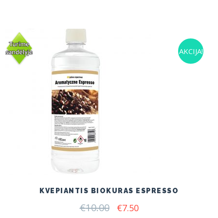
AKCIJA!
KVEPIANTIS BIOKURAS ESPRESSO
€
10.00
Original
Current
€
7.50
price
price