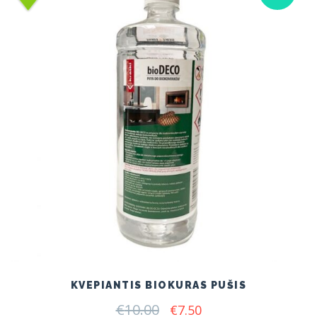
KVEPIANTIS BIOKURAS PUŠIS
€
10.00
Original
Current
€
7.50