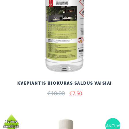
KVEPIANTIS BIOKURAS SALDŪS VAISIAI
€
10.00
Original
Current
€
7.50
price
price
was:
is:
€10.00.
€7.50.
AKCIJA!