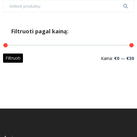
Filtruoti pagal kainą:
M
M
Filtruoti
Kaina:
€0
—
€30
k
k