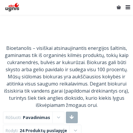
Bioetanolis – visiškai atsinaujinantis energijos šaltinis,
gaminamas tik iš organinės kilmės produktų, tokių kaip
cukranendrės, bulvės ar kukurūzai. Biokuras gali būti
skysto arba gelio pavidalo ir sudega visu 100 procentų.
Mūsų siūlomas biokuras yra aukščiausios kokybės ir
atitinka visus saugumo reikalavimus. Degant biokurui
išsiskiria tik vandens garai (papildomai drėkinantys orą),
turintys šiek tiek anglies dioksido, kurio kiekis lygus
iškvėpiamam žmogaus orui.
Rūšiuoti:
Pavadinimas
Rodyti:
24 Produktų puslapyje