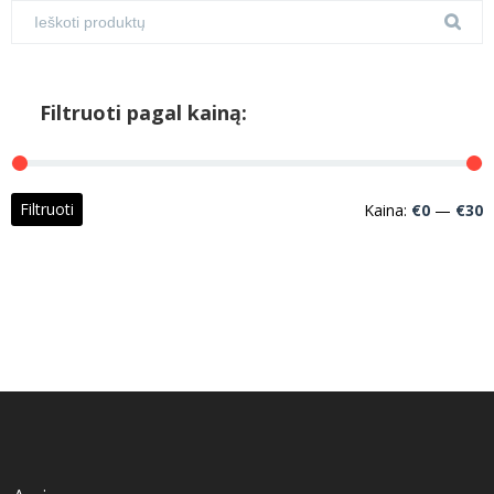
Filtruoti pagal kainą:
M
M
Filtruoti
Kaina:
€0
—
€30
k
k