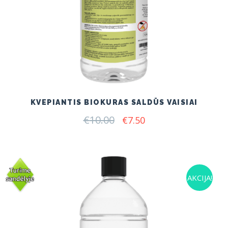
KVEPIANTIS BIOKURAS SALDŪS VAISIAI
€
10.00
Original
Current
€
7.50
price
price
was:
is:
€10.00.
€7.50.
AKCIJA!