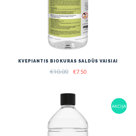
KVEPIANTIS BIOKURAS SALDŪS VAISIAI
€
10.00
Original
Current
€
7.50
price
price
was:
is:
€10.00.
€7.50.
AKCIJA!