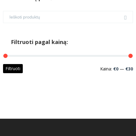
Filtruoti pagal kainą:
M
M
Filtruoti
Kaina:
€0
—
€30
k
k