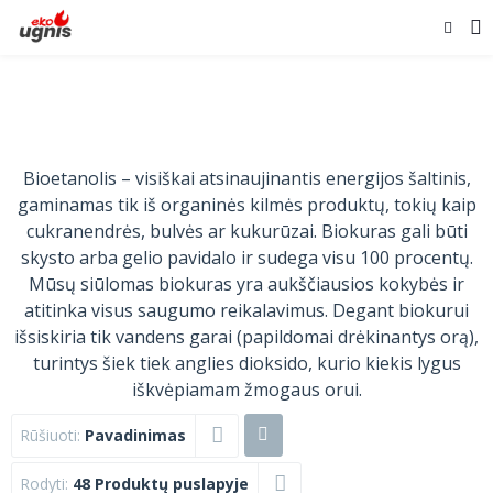
Bioetanolis – visiškai atsinaujinantis energijos šaltinis,
gaminamas tik iš organinės kilmės produktų, tokių kaip
cukranendrės, bulvės ar kukurūzai. Biokuras gali būti
skysto arba gelio pavidalo ir sudega visu 100 procentų.
Mūsų siūlomas biokuras yra aukščiausios kokybės ir
atitinka visus saugumo reikalavimus. Degant biokurui
išsiskiria tik vandens garai (papildomai drėkinantys orą),
turintys šiek tiek anglies dioksido, kurio kiekis lygus
iškvėpiamam žmogaus orui.
Rūšiuoti:
Pavadinimas
Rodyti:
48 Produktų puslapyje