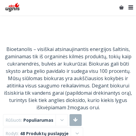
Bioetanolis – visiškai atsinaujinantis energijos šaltinis,
gaminamas tik iš organinės kilmės produktų, tokių kaip
cukranendrės, bulvės ar kukurūzai. Biokuras gali būti
skysto arba gelio pavidalo ir sudega visu 100 procentų.
Mūsų siūlomas biokuras yra aukščiausios kokybės ir
atitinka visus saugumo reikalavimus. Degant biokurui
išsiskiria tik vandens garai (papildomai drėkinantys orą),
turintys šiek tiek anglies dioksido, kurio kiekis lygus
iškvėpiamam žmogaus orui.
Rūšiuoti:
Populiarumas
Rodyti:
48 Produktų puslapyje