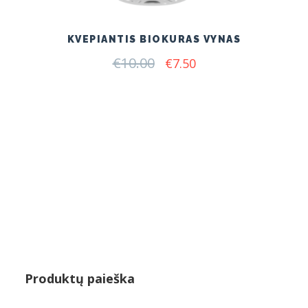
KVEPIANTIS BIOKURAS VYNAS
€
10.00
Original
Current
€
7.50
price
price
was:
is:
€10.00.
€7.50.
Produktų paieška