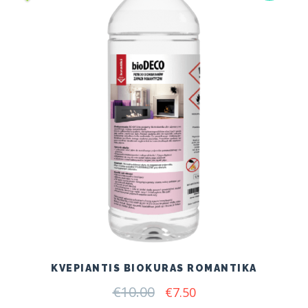
KVEPIANTIS BIOKURAS ROMANTIKA
€
10.00
Original
Current
€
7.50
price
price