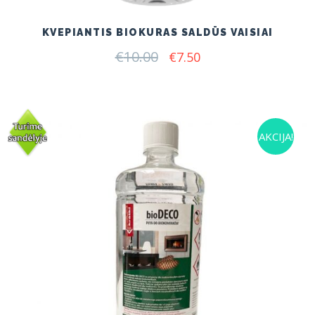
KVEPIANTIS BIOKURAS SALDŪS VAISIAI
€
10.00
Original
Current
€
7.50
price
price
was:
is:
€10.00.
€7.50.
AKCIJA!