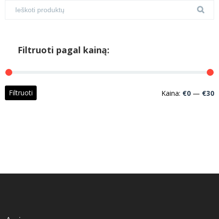
Filtruoti pagal kainą:
M
M
Filtruoti
Kaina:
€0
—
€30
k
k