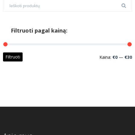
Filtruoti pagal kainą:
M
M
Filtruoti
Kaina:
€0
—
€30
k
k