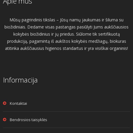
Apie mus
Mūsų pagrindinis tikslas – Jūsų namų jaukumas ir šiluma su
biožidiniais. Dedame visas pastangas pasiūlyti Jums aukščiausios
kokybės biožidinius ir jų priedus. Siūlome tik sertifikuotą
produkciją, pagamintą iš aukštos kokybės medžiagų, biokuras
atitinka aukščiausius higienos standartus ir yra visiškai organinis!
Informacija
Kontaktai
Bendrosios taisyklės