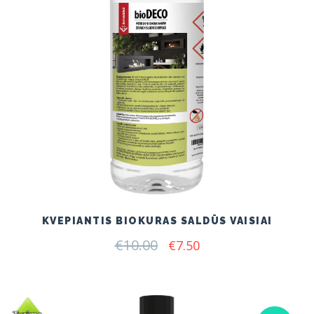
KVEPIANTIS BIOKURAS SALDŪS VAISIAI
€
10.00
Original
Current
€
7.50
price
price
was:
is:
€10.00.
€7.50.