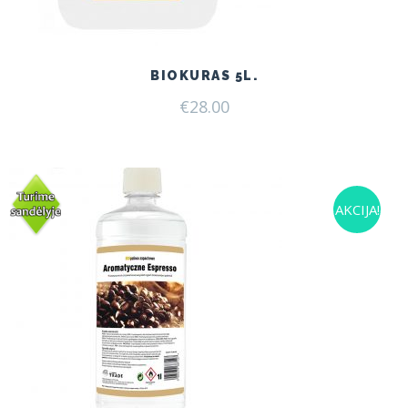
BIOKURAS 5L.
€
28.00
AKCIJA!