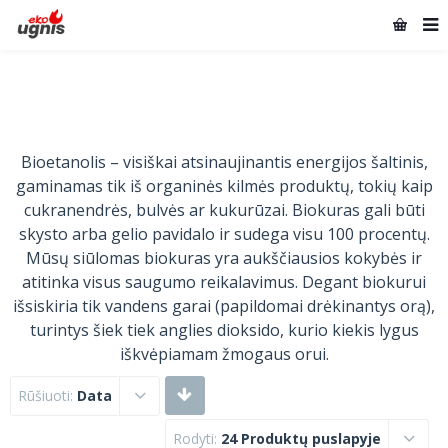
Bioetanolis – visiškai atsinaujinantis energijos šaltinis,
gaminamas tik iš organinės kilmės produktų, tokių kaip
cukranendrės, bulvės ar kukurūzai. Biokuras gali būti
skysto arba gelio pavidalo ir sudega visu 100 procentų.
Mūsų siūlomas biokuras yra aukščiausios kokybės ir
atitinka visus saugumo reikalavimus. Degant biokurui
išsiskiria tik vandens garai (papildomai drėkinantys orą),
turintys šiek tiek anglies dioksido, kurio kiekis lygus
iškvėpiamam žmogaus orui.
Rūšiuoti:
Data
Rodyti:
24 Produktų puslapyje