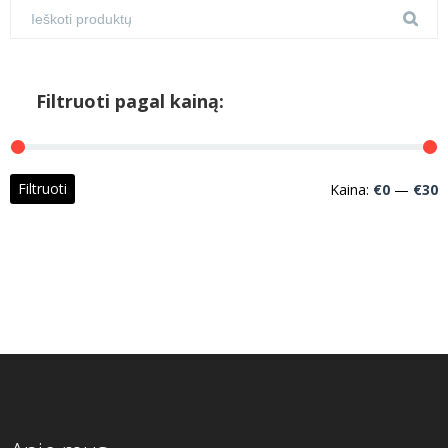
Filtruoti pagal kainą:
M
M
Filtruoti
Kaina:
€0
—
€30
k
k