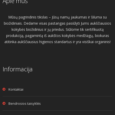
Apie mus
Mūsų pagrindinis tikslas – Jūsų namų jaukumas ir šiluma su
biožidiniais. Dedame visas pastangas pasiūlyti Jums aukščiausios
kokybės biožidinius ir jų priedus. Siūlome tik sertifikuotą
produkciją, pagamintą iš aukštos kokybės medžiagų, biokuras
atitinka aukščiausius higienos standartus ir yra visiškai organinis!
Informacija
Kontaktai
Bendrosios taisyklės