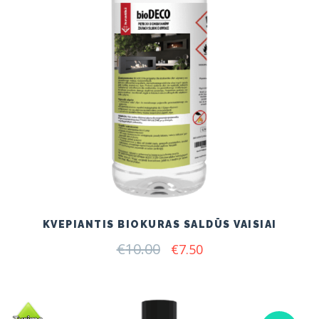
KVEPIANTIS BIOKURAS SALDŪS VAISIAI
€
10.00
Original
Current
€
7.50
price
price
was:
is:
€10.00.
€7.50.