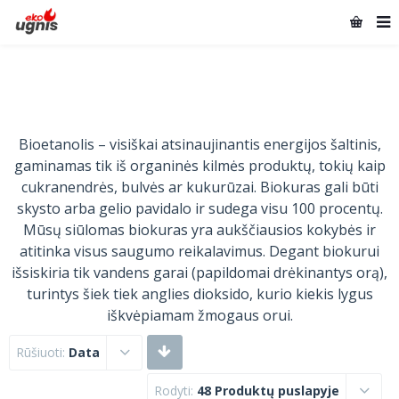
Bioetanolis – visiškai atsinaujinantis energijos šaltinis,
gaminamas tik iš organinės kilmės produktų, tokių kaip
cukranendrės, bulvės ar kukurūzai. Biokuras gali būti
skysto arba gelio pavidalo ir sudega visu 100 procentų.
Mūsų siūlomas biokuras yra aukščiausios kokybės ir
atitinka visus saugumo reikalavimus. Degant biokurui
išsiskiria tik vandens garai (papildomai drėkinantys orą),
turintys šiek tiek anglies dioksido, kurio kiekis lygus
iškvėpiamam žmogaus orui.
Rūšiuoti:
Data
Rodyti:
48 Produktų puslapyje