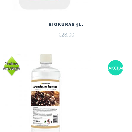
BIOKURAS 5L.
€
28.00
AKCIJA!