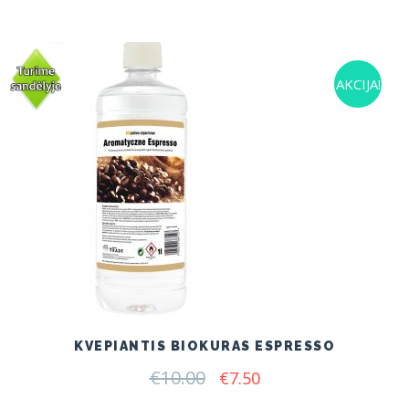
AKCIJA!
KVEPIANTIS BIOKURAS ESPRESSO
€
10.00
Original
Current
€
7.50
price
price