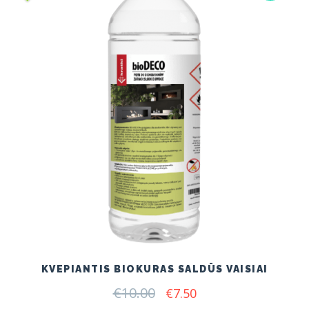
KVEPIANTIS BIOKURAS SALDŪS VAISIAI
€
10.00
Original
Current
€
7.50
price
price