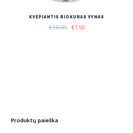
KVEPIANTIS BIOKURAS VYNAS
€
10.00
Original
Current
€
7.50
price
price
was:
is:
€10.00.
€7.50.
Produktų paieška