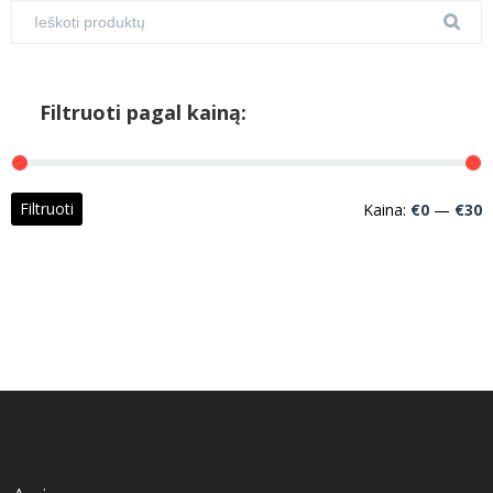
Filtruoti pagal kainą:
M
M
Filtruoti
Kaina:
€0
—
€30
k
k