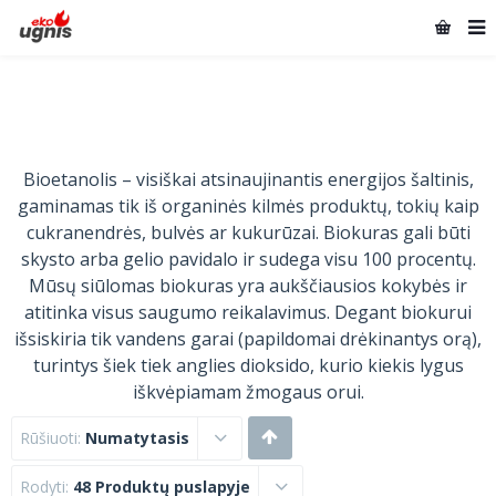
Bioetanolis – visiškai atsinaujinantis energijos šaltinis,
gaminamas tik iš organinės kilmės produktų, tokių kaip
cukranendrės, bulvės ar kukurūzai. Biokuras gali būti
skysto arba gelio pavidalo ir sudega visu 100 procentų.
Mūsų siūlomas biokuras yra aukščiausios kokybės ir
atitinka visus saugumo reikalavimus. Degant biokurui
išsiskiria tik vandens garai (papildomai drėkinantys orą),
turintys šiek tiek anglies dioksido, kurio kiekis lygus
iškvėpiamam žmogaus orui.
Rūšiuoti:
Numatytasis
Rodyti:
48 Produktų puslapyje