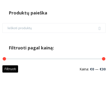
Produktų paieška
Filtruoti pagal kainą:
M
M
Filtruoti
Kaina:
€0
—
€30
k
k