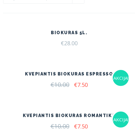
BIOKURAS 5L.
€
28.00
KVEPIANTIS BIOKURAS ESPRESSO
AKCIJA!
€
10.00
Original
Current
€
7.50
price
price
was:
is:
€10.00.
€7.50.
KVEPIANTIS BIOKURAS ROMANTIKA
AKCIJA!
€
10.00
Original
Current
€
7.50
price
price
was:
is: