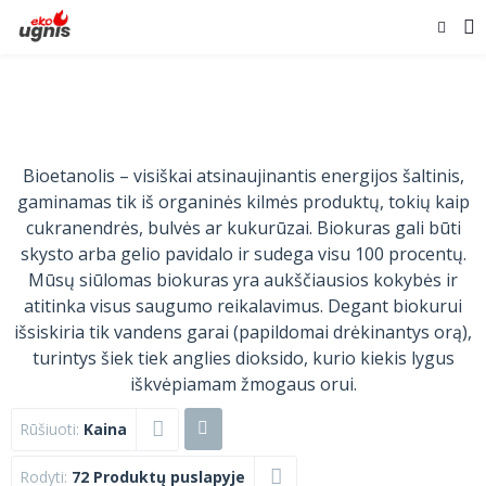
Bioetanolis – visiškai atsinaujinantis energijos šaltinis,
gaminamas tik iš organinės kilmės produktų, tokių kaip
cukranendrės, bulvės ar kukurūzai. Biokuras gali būti
skysto arba gelio pavidalo ir sudega visu 100 procentų.
Mūsų siūlomas biokuras yra aukščiausios kokybės ir
atitinka visus saugumo reikalavimus. Degant biokurui
išsiskiria tik vandens garai (papildomai drėkinantys orą),
turintys šiek tiek anglies dioksido, kurio kiekis lygus
iškvėpiamam žmogaus orui.
Rūšiuoti:
Kaina
Rodyti:
72 Produktų puslapyje