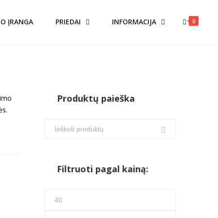
0
MO ĮRANGA
PRIEDAI
INFORMACIJA
Produktų paieška
gimo
ės.
Filtruoti pagal kainą:
Min
kaina
Maks