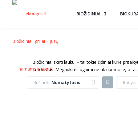
BIOŽIDINIAI
BIOKUR
Biožidiniai skirti laukui – tai tokie židiniai kurie prit
modulius. Mėgaukites ugnimi ne tik namuose, o taip 
Rūšiuoti:
Numatytasis
Rodyti:
BIOŽIDINYS
BIOŽIDINYS
AKCIJA!
AKCIJ
TANGO 4
TANGO 4
JUODAS
BALTAS