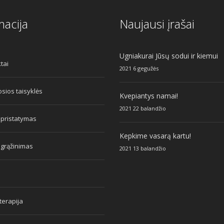
macija
Naujausi įrašai
Ugniakurai Jūsų sodui ir kiemui
tai
2021 6 gegužės
sios taisyklės
Kvepiantys namai!
2021 22 balandžio
 pristatymas
Kepkime vasarą kartu!
 grąžinimas
2021 13 balandžio
erapija