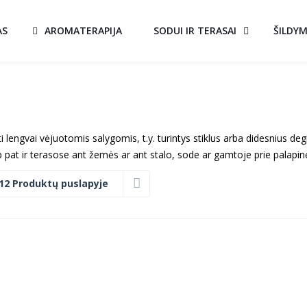
AS
AROMATERAPIJA
SODUI IR TERASAI
ŠILDY
aikyti lengvai vėjuotomis salygomis, t.y. turintys stiklus arba didesnius de
pat ir terasose ant žemės ar ant stalo, sode ar gamtoje prie palapin
12 Produktų puslapyje
BIOŽIDINYS
A!
AKCIJA!
TANGO 3
JUODAS