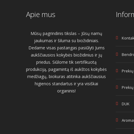
Apie mus
Infor
Mūsų pagrindinis tikslas – Jūsų namų
Kontak
jaukumas ir šiluma su biožidiniais.
Dedame visas pastangas pasiūlyti Jums
Bendro
aukščiausios kokybės biožidinius ir jų
priedus. Siūlome tik sertifikuotą
produkciją, pagamintą iš aukštos kokybės
Prekių
medžiagų, biokuras atitinka aukščiausius
higienos standartus ir yra visiškai
Prekių
organinis!
DUK
Aromat