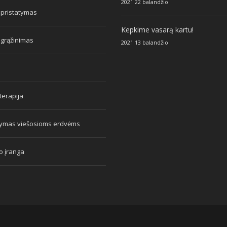
2021 22 balandžio
 pristatymas
Kepkime vasarą kartu!
 grąžinimas
2021 13 balandžio
erapija
tymas viešosioms erdvėms
o įranga