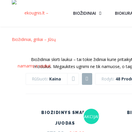
BIOŽIDINIAI
BIOKUR
Biožidiniai skirti laukui – tai tokie židiniai kurie prit
modulius. Mėgaukites ugnimi ne tik namuose, o taip 
Rūšiuoti:
Kaina
Rodyti:
48 Prod
BIOŽIDINYS SMART
B
AKCIJA!
JUODAS