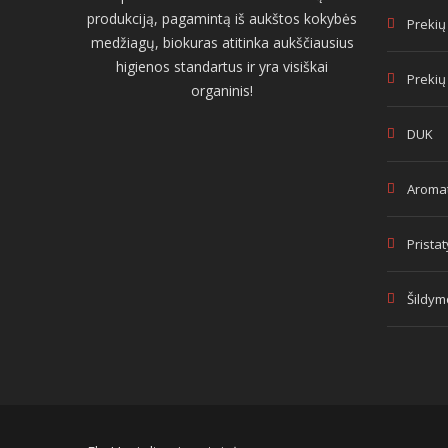
produkciją, pagamintą iš aukštos kokybės
Prekių
medžiagų, biokuras atitinka aukščiausius
higienos standartus ir yra visiškai
Prekių
organinis!
DUK
Aromat
Prista
Šildym