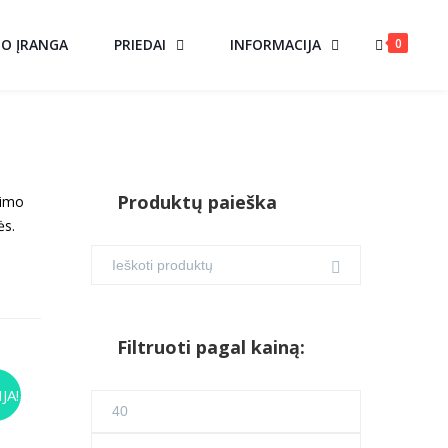
0
MO ĮRANGA
PRIEDAI
INFORMACIJA
Produktų paieška
gimo
ės.
Filtruoti pagal kainą:
KAS
JA!
Min
rent
ce
kaina
Maks