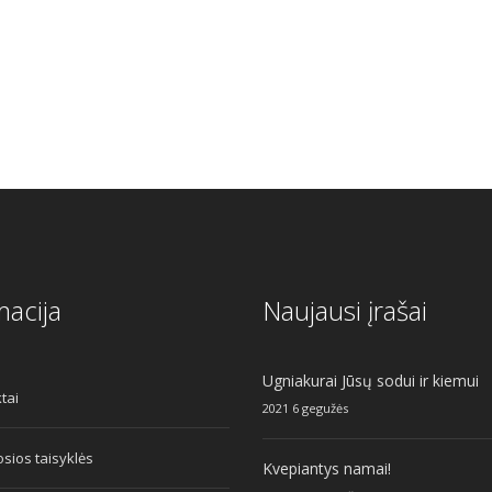
macija
Naujausi įrašai
Ugniakurai Jūsų sodui ir kiemui
tai
2021 6 gegužės
sios taisyklės
Kvepiantys namai!