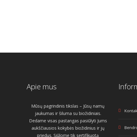
Apie mus
Infor
Mūsų pagrindinis tikslas – Jūsų namų
Kontak
jaukumas ir šiluma su biožidiniais.
Dedame visas pastangas pasiūlyti Jums
Bendro
aukščiausios kokybės biožidinius ir jų
priedus. Siūlome tik sertifikuotą