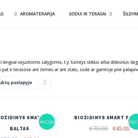
AS
AROMATERAPIJA
SODUI IR TERASAI
ŠILDY
aikyti lengvai vėjuotomis salygomis, t.y. turintys stiklus arba didesnius de
pat ir terasose ant žemės ar ant stalo, sode ar gamtoje prie palapin
uktų puslapyje
IOŽIDINYS SMART
BIOŽIDINYS SMART PIL
AKCIJA!
AKCI
€
70.00
Original
Cur
€
45.00
BALTAS
price
pri