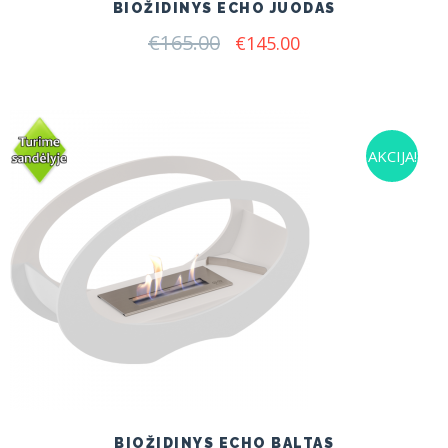
BIOŽIDINYS ECHO JUODAS
€
165.00
Original
Current
€
145.00
price
price
was:
is:
€165.00.
€145.00.
AKCIJA!
BIOŽIDINYS ECHO BALTAS