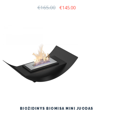
€
165.00
Original
Current
€
145.00
price
price
was:
is:
€165.00.
€145.00.
BIOŽIDINYS BIOMISA MINI JUODAS