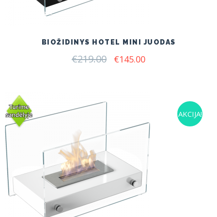
BIOŽIDINYS HOTEL MINI JUODAS
€
219.00
Original
Current
€
145.00
price
price
was:
is:
€219.00.
€145.00.
AKCIJA!