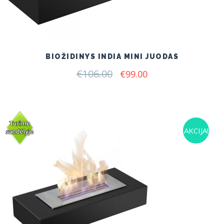
BIOŽIDINYS INDIA MINI JUODAS
€
106.00
Original
Current
€
99.00
price
price
was:
is:
€106.00.
€99.00.
AKCIJA!