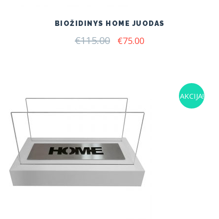
BIOŽIDINYS HOME JUODAS
€
115.00
Original
Current
€
75.00
price
price
was:
is:
€115.00.
€75.00.
AKCIJA!