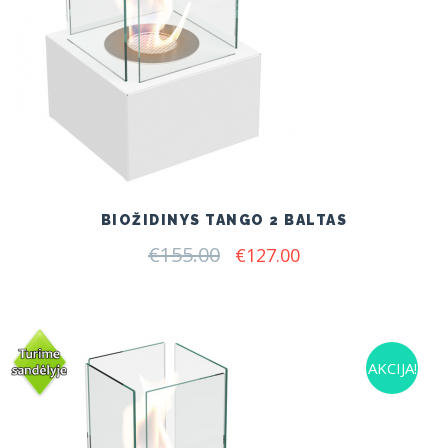
BIOŽIDINYS TANGO 2 BALTAS
€
155.00
Original
Current
€
127.00
price
price
was:
is:
€155.00.
€127.00.
AKCIJA!