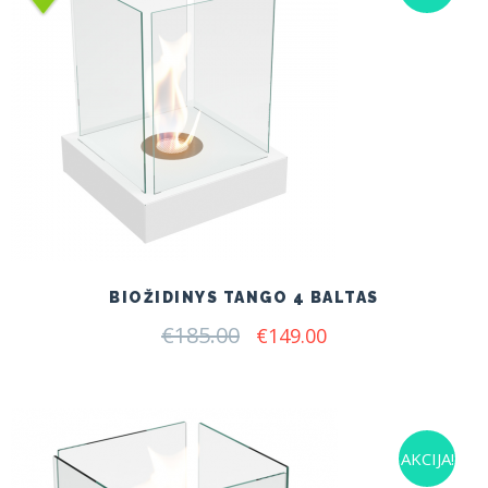
BIOŽIDINYS TANGO 4 BALTAS
€
185.00
Original
Current
€
149.00
price
price
was:
is:
€185.00.
€149.00.
AKCIJA!