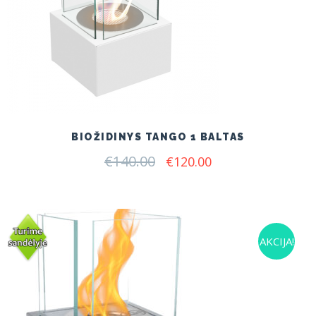
BIOŽIDINYS TANGO 1 BALTAS
€
140.00
Original
Current
€
120.00
price
price
was:
is:
€140.00.
€120.00.
AKCIJA!