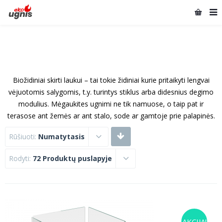
Biožidiniai skirti laukui – tai tokie židiniai kurie pritaikyti lengvai
vėjuotomis salygomis, t.y. turintys stiklus arba didesnius degimo
modulius. Mėgaukites ugnimi ne tik namuose, o taip pat ir
terasose ant žemės ar ant stalo, sode ar gamtoje prie palapinės.
Rūšiuoti:
Numatytasis
Rodyti:
72 Produktų puslapyje
AKCIJA!