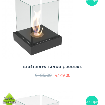
BIOŽIDINYS TANGO 4 JUODAS
€
185.00
Original
Current
€
149.00
price
price
was:
is:
€185.00.
€149.00.
AKCIJA!