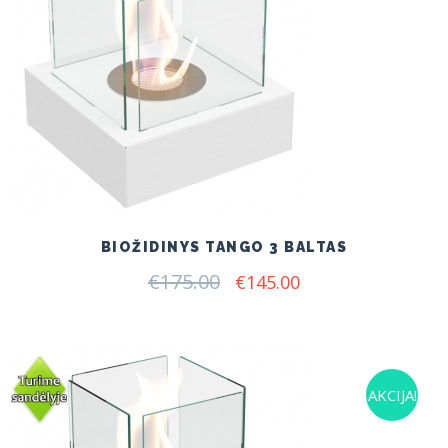
BIOŽIDINYS TANGO 3 BALTAS
€
175.00
Original
Current
€
145.00
price
price
was:
is:
€175.00.
€145.00.
AKCIJA!