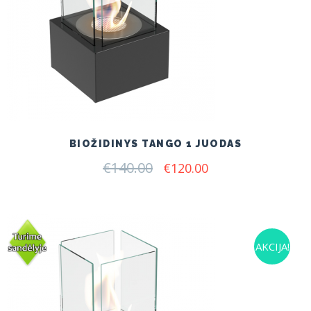
BIOŽIDINYS TANGO 1 JUODAS
€
140.00
Original
Current
€
120.00
price
price
was:
is:
€140.00.
€120.00.
AKCIJA!