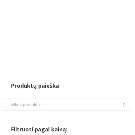
was:
is:
€185.00.
€149.00.
Produktų paieška
Filtruoti pagal kainą: