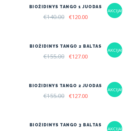
BIOŽIDINYS TANGO 1 JUODAS
AKCIJA!
€
140.00
Original
Current
€
120.00
price
price
was:
is:
€140.00.
€120.00.
BIOŽIDINYS TANGO 2 BALTAS
AKCIJA!
€
155.00
Original
Current
€
127.00
price
price
was:
is:
€155.00.
€127.00.
BIOŽIDINYS TANGO 2 JUODAS
AKCIJA!
€
155.00
Original
Current
€
127.00
price
price
was:
is:
€155.00.
€127.00.
BIOŽIDINYS TANGO 3 BALTAS
AKCIJA!