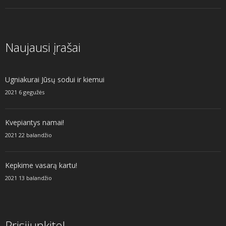
Naujausi įrašai
Ugniakurai Jūsų sodui ir kiemui
2021 6 gegužės
Kvepiantys namai!
2021 22 balandžio
Kepkime vasarą kartu!
2021 13 balandžio
Prisijunkite!