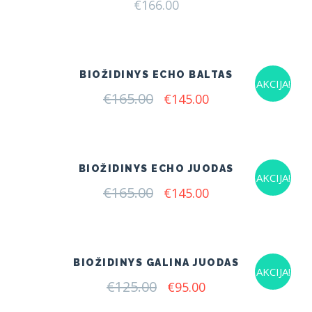
€
166.00
BIOŽIDINYS ECHO BALTAS
AKCIJA!
€
165.00
Original
Current
€
145.00
price
price
was:
is:
€165.00.
€145.00.
BIOŽIDINYS ECHO JUODAS
AKCIJA!
€
165.00
Original
Current
€
145.00
price
price
was:
is:
€165.00.
€145.00.
BIOŽIDINYS GALINA JUODAS
AKCIJA!
€
125.00
Original
Current
€
95.00
price
price
was:
is: