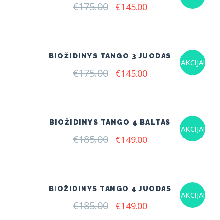
€
175.00
Original
Current
€
145.00
price
price
was:
is:
€175.00.
€145.00.
BIOŽIDINYS TANGO 3 JUODAS
AKCIJA!
€
175.00
Original
Current
€
145.00
price
price
was:
is:
€175.00.
€145.00.
BIOŽIDINYS TANGO 4 BALTAS
AKCIJA!
€
185.00
Original
Current
€
149.00
price
price
was:
is:
€185.00.
€149.00.
BIOŽIDINYS TANGO 4 JUODAS
AKCIJA!
€
185.00
Original
Current
€
149.00
price
price