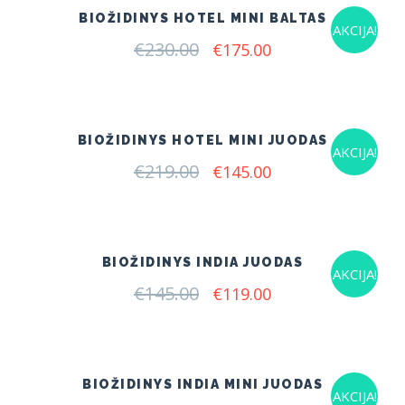
BIOŽIDINYS HOTEL MINI BALTAS
AKCIJA!
€
230.00
Original
Current
€
175.00
price
price
was:
is:
€230.00.
€175.00.
BIOŽIDINYS HOTEL MINI JUODAS
AKCIJA!
€
219.00
Original
Current
€
145.00
price
price
was:
is:
€219.00.
€145.00.
BIOŽIDINYS INDIA JUODAS
AKCIJA!
€
145.00
Original
Current
€
119.00
price
price
was:
is:
€145.00.
€119.00.
BIOŽIDINYS INDIA MINI JUODAS
AKCIJA!