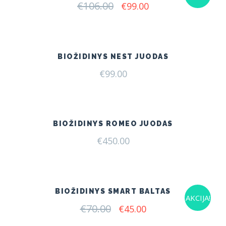
€
106.00
Original
Current
€
99.00
price
price
was:
is:
€106.00.
€99.00.
BIOŽIDINYS NEST JUODAS
€
99.00
BIOŽIDINYS ROMEO JUODAS
€
450.00
BIOŽIDINYS SMART BALTAS
AKCIJA!
€
70.00
Original
Current
€
45.00
price
price