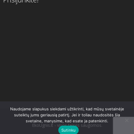
Naudojame slapukus siekdami užtikrinti, kad mūsų svetainėje
suteiktų jums geriausią patirtį. Jei ir toliau naudositės šia
svetaine, manysime, kad esate ja patenkinti.
EkoUgnis.lt - visos teisės saugomos.
Sutinku