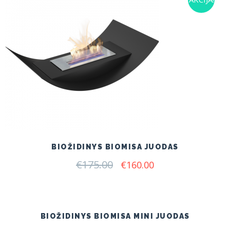
BIOŽIDINYS BIOMISA JUODAS
€
175.00
Original
Current
€
160.00
price
price
was:
is:
€175.00.
€160.00.
BIOŽIDINYS BIOMISA MINI JUODAS