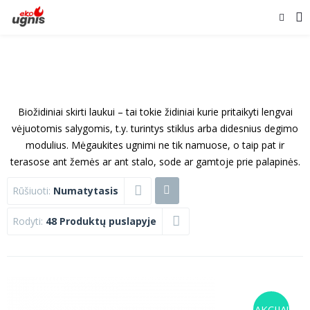
Biožidiniai skirti laukui – tai tokie židiniai kurie pritaikyti lengvai
vėjuotomis salygomis, t.y. turintys stiklus arba didesnius degimo
modulius. Mėgaukites ugnimi ne tik namuose, o taip pat ir
terasose ant žemės ar ant stalo, sode ar gamtoje prie palapinės.
Rūšiuoti:
Numatytasis
Rodyti:
48 Produktų puslapyje
AKCIJA!