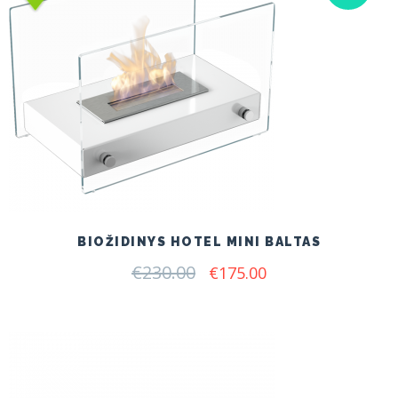
BIOŽIDINYS HOTEL MINI BALTAS
€
230.00
Original
Current
€
175.00
price
price
was:
is:
€230.00.
€175.00.