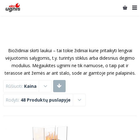
Biožidiniai skirti laukui – tai tokie židiniai kurie pritaikyti lengvai
vėjuotomis salygomis, t.y. turintys stiklus arba didesnius degimo
modulius. Mėgaukites ugnimi ne tik namuose, o taip pat ir
terasose ant žemės ar ant stalo, sode ar gamtoje prie palapinės.
Rūšiuoti:
Kaina
Rodyti:
48 Produktų puslapyje