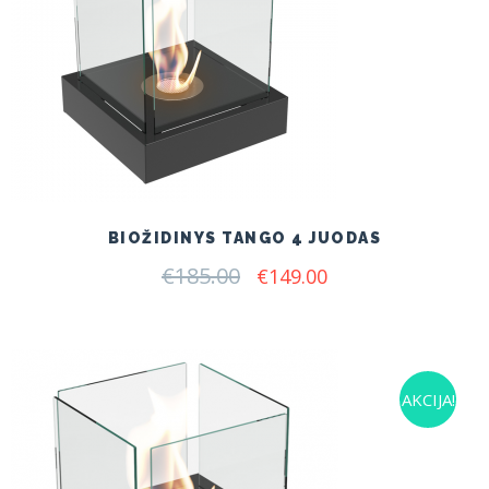
BIOŽIDINYS TANGO 4 JUODAS
€
185.00
Original
Current
€
149.00
price
price
was:
is:
€185.00.
€149.00.
AKCIJA!