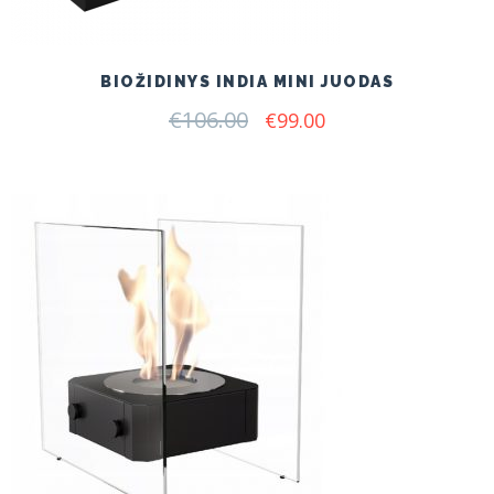
BIOŽIDINYS INDIA MINI JUODAS
€
106.00
Original
Current
€
99.00
price
price
was:
is:
€106.00.
€99.00.