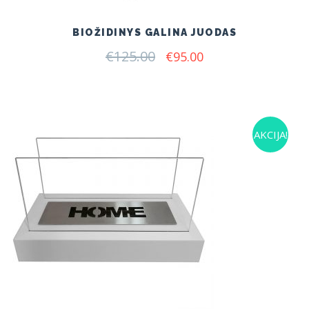
BIOŽIDINYS GALINA JUODAS
€
125.00
Original
Current
€
95.00
price
price
was:
is:
€125.00.
€95.00.
AKCIJA!