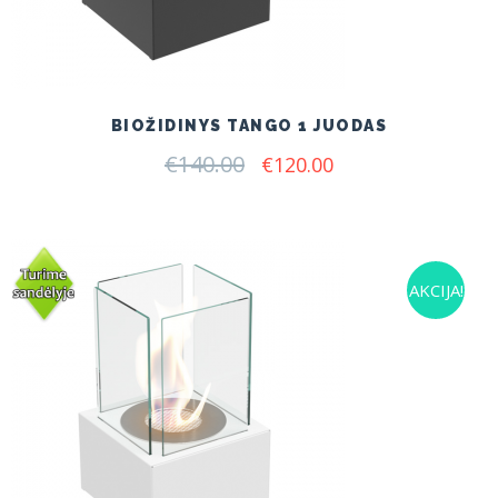
BIOŽIDINYS TANGO 1 JUODAS
€
140.00
Original
Current
€
120.00
price
price
was:
is:
€140.00.
€120.00.
AKCIJA!