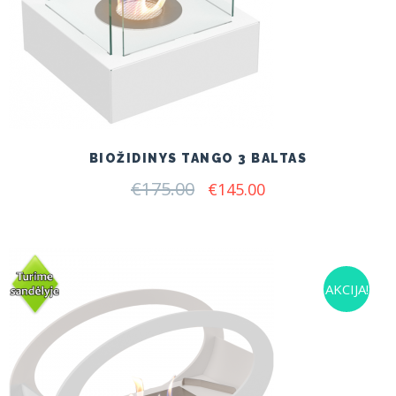
BIOŽIDINYS TANGO 3 BALTAS
€
175.00
Original
Current
€
145.00
price
price
was:
is:
€175.00.
€145.00.
AKCIJA!