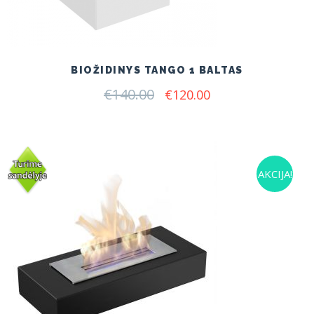
BIOŽIDINYS TANGO 1 BALTAS
€
140.00
Original
Current
€
120.00
price
price
was:
is:
€140.00.
€120.00.
AKCIJA!