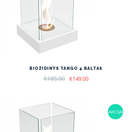
BIOŽIDINYS TANGO 4 BALTAS
€
185.00
Original
Current
€
149.00
price
price
was:
is:
€185.00.
€149.00.
AKCIJA!