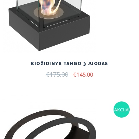
BIOŽIDINYS TANGO 3 JUODAS
€
175.00
Original
Current
€
145.00
price
price
was:
is:
€175.00.
€145.00.
AKCIJA!