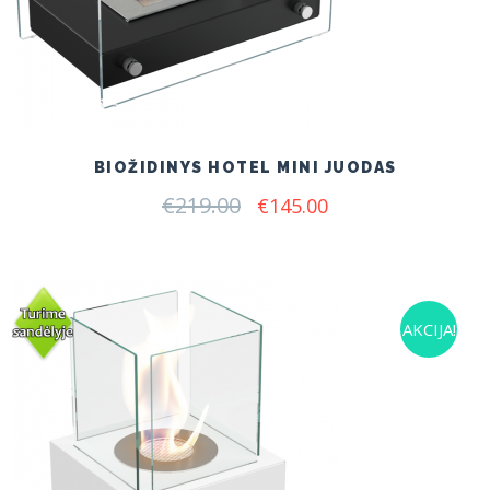
BIOŽIDINYS HOTEL MINI JUODAS
€
219.00
Original
Current
€
145.00
price
price
was:
is:
€219.00.
€145.00.
AKCIJA!