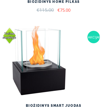
BIOŽIDINYS HOME PILKAS
€
115.00
Original
Current
€
75.00
price
price
was:
is:
€115.00.
€75.00.
AKCIJA!
BIOŽIDINYS SMART JUODAS