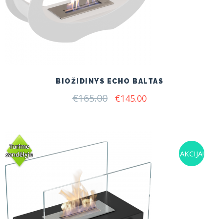
BIOŽIDINYS ECHO BALTAS
€
165.00
Original
Current
€
145.00
price
price
was:
is:
€165.00.
€145.00.
AKCIJA!