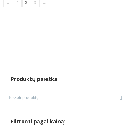
←
1
2
3
→
Produktų paieška
Filtruoti pagal kainą: