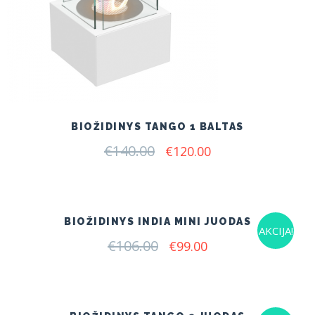
BIOŽIDINYS TANGO 1 BALTAS
€
140.00
Original
Current
€
120.00
price
price
was:
is:
€140.00.
€120.00.
BIOŽIDINYS INDIA MINI JUODAS
AKCIJA!
€
106.00
Original
Current
€
99.00
price
price
was:
is:
€106.00.
€99.00.