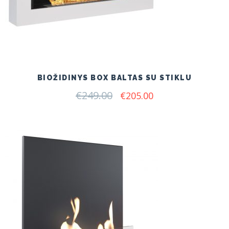
BIOŽIDINYS BOX BALTAS SU STIKLU
€
249.00
Original
Current
€
205.00
price
price
was:
is:
€249.00.
€205.00.