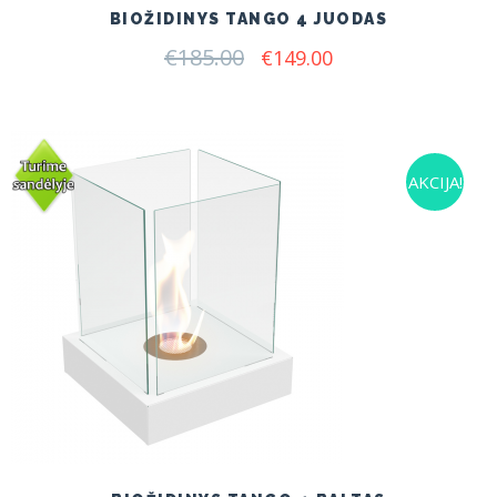
BIOŽIDINYS TANGO 4 JUODAS
€
185.00
Original
Current
€
149.00
price
price
was:
is:
€185.00.
€149.00.
AKCIJA!