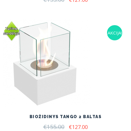
price
price
was:
is:
€155.00.
€127.00.
AKCIJA!
BIOŽIDINYS TANGO 2 BALTAS
€
155.00
Original
Current
€
127.00