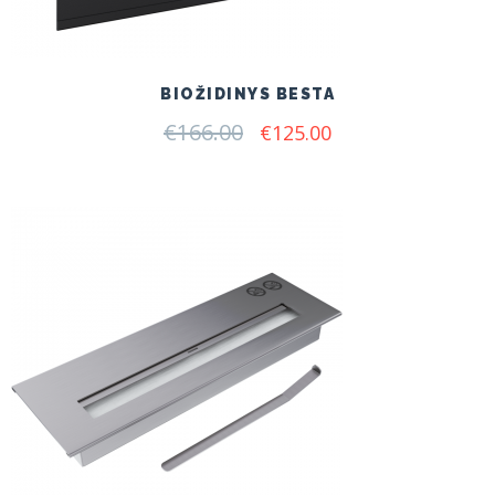
BIOŽIDINYS BESTA
€
166.00
Original
Current
€
125.00
price
price
was:
is:
€166.00.
€125.00.