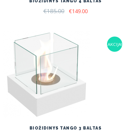
BIOŽIDINYS TANGO 4 BALTAS
€
185.00
Original
Current
€
149.00
price
price
was:
is:
€185.00.
€149.00.
AKCIJA!
BIOŽIDINYS TANGO 3 BALTAS