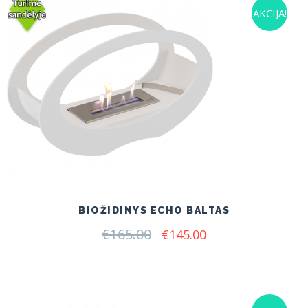
AKCIJA!
BIOŽIDINYS ECHO BALTAS
€
165.00
Original
Current
€
145.00
price
price
was:
is:
€165.00.
€145.00.