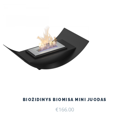
€175.00.
€160.00.
BIOŽIDINYS BIOMISA MINI JUODAS
€
166.00