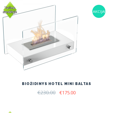
AKCIJA!
BIOŽIDINYS HOTEL MINI BALTAS
€
230.00
Original
Current
€
175.00
price
price
was:
is:
€230.00.
€175.00.