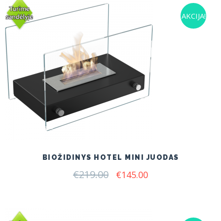
AKCIJA!
BIOŽIDINYS HOTEL MINI JUODAS
€
219.00
Original
Current
€
145.00
price
price
was:
is:
€219.00.
€145.00.