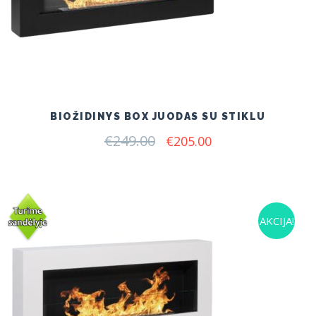
BIOŽIDINYS BOX JUODAS SU STIKLU
€
249.00
Original
Current
€
205.00
price
price
was:
is:
€249.00.
€205.00.
AKCIJA!