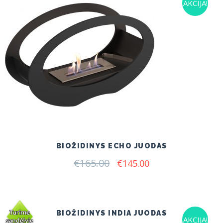
AKCIJA!
BIOŽIDINYS ECHO JUODAS
€
165.00
Original
Current
€
145.00
price
price
was:
is:
€165.00.
€145.00.
BIOŽIDINYS INDIA JUODAS
AKCIJA!