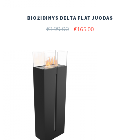
BIOŽIDINYS DELTA FLAT JUODAS
€
199.00
Original
Current
€
165.00
price
price
was:
is:
€199.00.
€165.00.