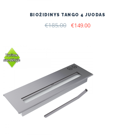
BIOŽIDINYS TANGO 4 JUODAS
€
185.00
Original
Current
€
149.00
price
price
was:
is:
€185.00.
€149.00.