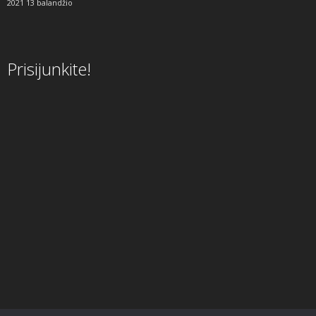
2021 13 balandžio
Prisijunkite!