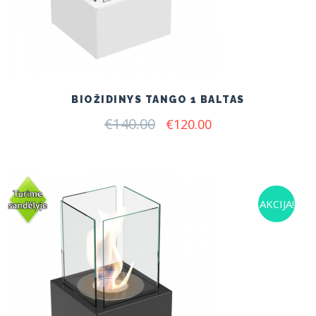
BIOŽIDINYS TANGO 1 BALTAS
€
140.00
Original
Current
€
120.00
price
price
was:
is:
€140.00.
€120.00.
AKCIJA!