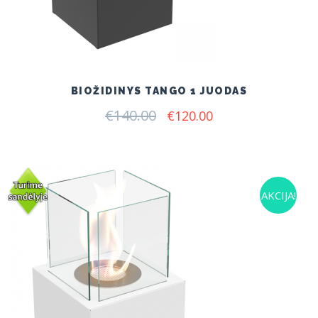
BIOŽIDINYS TANGO 1 JUODAS
€
140.00
Original
Current
€
120.00
price
price
was:
is:
€140.00.
€120.00.
AKCIJA!