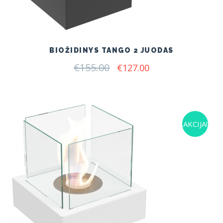
BIOŽIDINYS TANGO 2 JUODAS
€
155.00
Original
Current
€
127.00
price
price
was:
is:
€155.00.
€127.00.
AKCIJA!