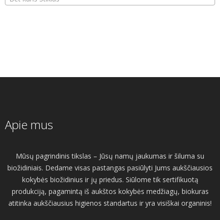
Apie mus
Mūsų pagrindinis tikslas – Jūsų namų jaukumas ir šiluma su
biožidiniais. Dedame visas pastangas pasiūlyti Jums aukščiausios
kokybės biožidinius ir jų priedus. Siūlome tik sertifikuotą
produkciją, pagamintą iš aukštos kokybės medžiagų, biokuras
atitinka aukščiausius higienos standartus ir yra visiškai organinis!