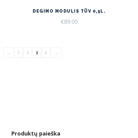
DEGIMO MODULIS TÜV 0,5L.
€
89.00
←
1
2
3
4
→
Produktų paieška