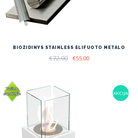
BIOŽIDINYS STAINLESS ŠLIFUOTO METALO
€
72.00
Original
Current
€
55.00
price
price
was:
is:
€72.00.
€55.00.
AKCIJA!