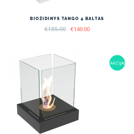
BIOŽIDINYS TANGO 4 BALTAS
€
185.00
Original
Current
€
149.00
price
price
was:
is:
€185.00.
€149.00.
AKCIJA!