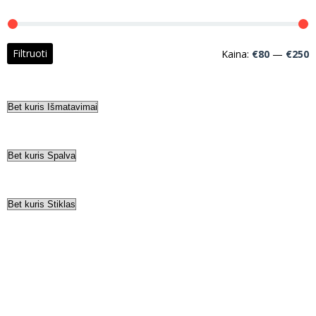
M
M
Filtruoti
Kaina:
€80
—
€250
k
k