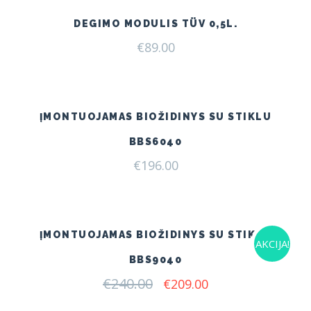
DEGIMO MODULIS TÜV 0,5L.
€
89.00
ĮMONTUOJAMAS BIOŽIDINYS SU STIKLU
BBS6040
€
196.00
ĮMONTUOJAMAS BIOŽIDINYS SU STIKLU
AKCIJA!
BBS9040
€
240.00
Original
Current
€
209.00
price
price
was:
is: