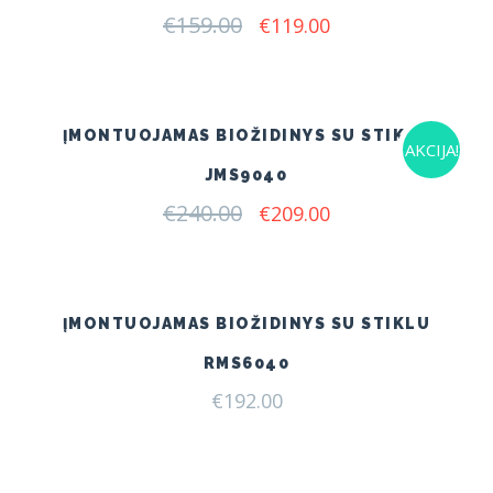
€
159.00
Original
Current
€
119.00
price
price
was:
is:
€159.00.
€119.00.
ĮMONTUOJAMAS BIOŽIDINYS SU STIKLU
AKCIJA!
JMS9040
€
240.00
Original
Current
€
209.00
price
price
was:
is:
€240.00.
€209.00.
ĮMONTUOJAMAS BIOŽIDINYS SU STIKLU
RMS6040
€
192.00