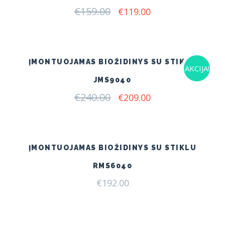
€
159.00
Original
Current
€
119.00
price
price
was:
is:
€159.00.
€119.00.
ĮMONTUOJAMAS BIOŽIDINYS SU STIKLU
AKCIJA!
JMS9040
€
240.00
Original
Current
€
209.00
price
price
was:
is:
€240.00.
€209.00.
ĮMONTUOJAMAS BIOŽIDINYS SU STIKLU
RMS6040
€
192.00