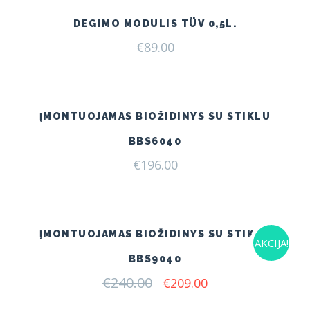
DEGIMO MODULIS TÜV 0,5L.
€
89.00
ĮMONTUOJAMAS BIOŽIDINYS SU STIKLU
BBS6040
€
196.00
ĮMONTUOJAMAS BIOŽIDINYS SU STIKLU
AKCIJA!
BBS9040
€
240.00
Original
Current
€
209.00
price
price
was:
is: