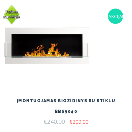
AKCIJA!
ĮMONTUOJAMAS BIOŽIDINYS SU STIKLU
BBS9040
€
240.00
Original
Current
€
209.00
price
price