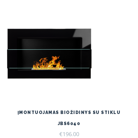
was:
is:
€240.00.
€209.00.
ĮMONTUOJAMAS BIOŽIDINYS SU STIKLU
JBS6040
€
196.00