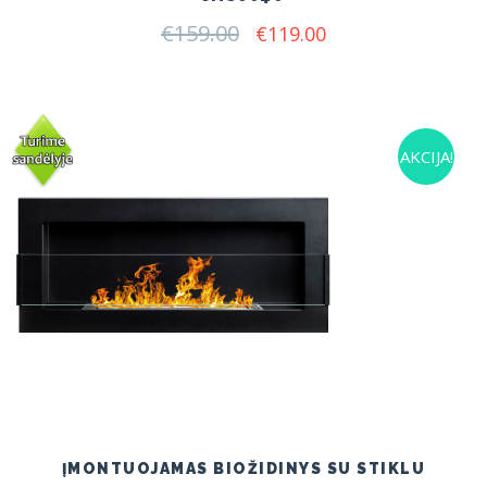
€
159.00
Original
Current
€
119.00
price
price
was:
is:
€159.00.
€119.00.
AKCIJA!
ĮMONTUOJAMAS BIOŽIDINYS SU STIKLU