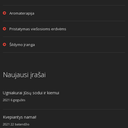
Aromaterapija
Pristatymas viešosioms erdvėms
Šildymo įranga
Naujausi įrašai
Ugniakurai Jūsų sodui ir kiemui
2021 6 gegužės
Kvepiantys namai!
2021 22 balandžio