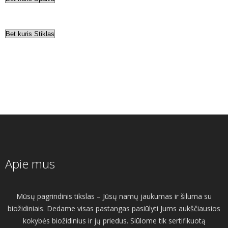
Apie mus
Mūsų pagrindinis tikslas – Jūsų namų jaukumas ir šiluma su
biožidiniais. Dedame visas pastangas pasiūlyti Jums aukščiausios
kokybės biožidinius ir jų priedus. Siūlome tik sertifikuotą