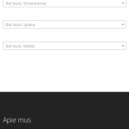
Bet kuris Išmatavimai
Bet kuris Spalva
Bet kuris Stiklas
Apie mus