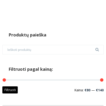
Produktų paieška
Filtruoti pagal kainą:
M
M
Filtruoti
Kaina:
€80
—
€140
k
k