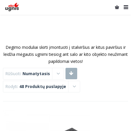
Degimo moduliai skirti įmontuoti į stalviršius ar kitus paviršius ir
leidžia mėgautis ugnimi tiesiog ant salo ar kito objekto neužimant
papildomai vietos!
Rūšiuoti:
Numatytasis
Rodyti:
48 Produktų puslapyje