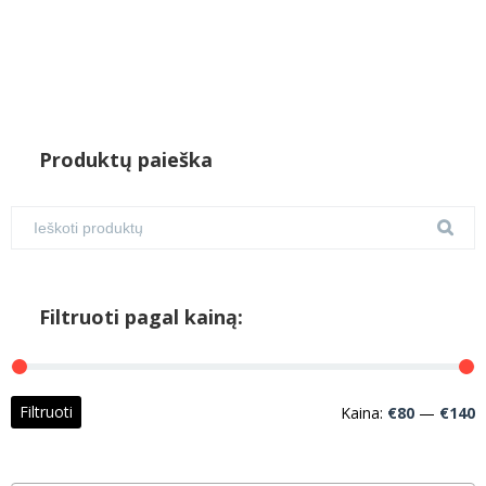
Produktų paieška
Filtruoti pagal kainą:
M
M
Filtruoti
Kaina:
€80
—
€140
k
k