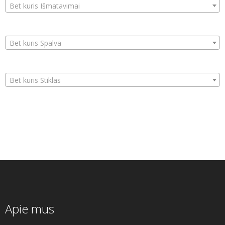
Bet kuris Išmatavimai
Bet kuris Spalva
Bet kuris Stiklas
Apie mus