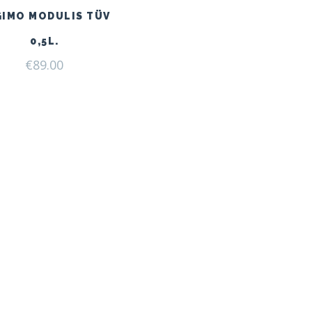
GIMO MODULIS TÜV
0,5L.
€
89.00