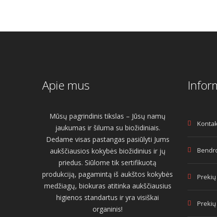
Apie mus
Infor
Mūsų pagrindinis tikslas – Jūsų namų
Kontak
jaukumas ir šiluma su biožidiniais.
Dedame visas pastangas pasiūlyti Jums
Bendro
aukščiausios kokybės biožidinius ir jų
priedus. Siūlome tik sertifikuotą
produkciją, pagamintą iš aukštos kokybės
Prekių
medžiagų, biokuras atitinka aukščiausius
higienos standartus ir yra visiškai
Prekių
organinis!