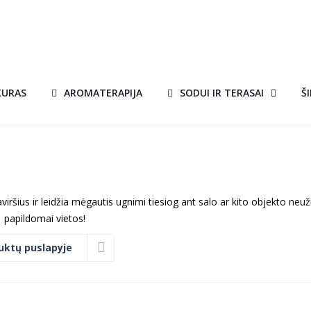
KURAS
AROMATERAPIJA
SODUI IR TERASAI
Š
aviršius ir leidžia mėgautis ugnimi tiesiog ant salo ar kito objekto neu
papildomai vietos!
uktų puslapyje