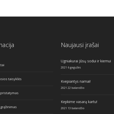
macija
Naujausi įrašai
Ugniakurai Jūsų sodui ir kiemui
tai
2021 6 gegužės
sios taisyklės
Kvepiantys namai!
2021 22 balandžio
 pristatymas
Kepkime vasarą kartu!
 grąžinimas
2021 13 balandžio