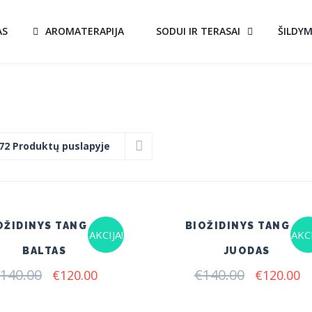
AS
AROMATERAPIJA
SODUI IR TERASAI
ŠILDY
72 Produktų puslapyje
OŽIDINYS TANGO 1
BIOŽIDINYS TANGO 1
AKCIJA!
AKCI
BALTAS
JUODAS
140.00
Original
Current
€
140.00
Original
C
€
120.00
€
120.00
price
price
price
pr
was:
is:
was:
is: