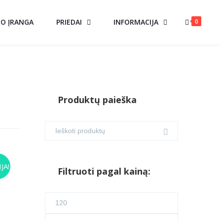
0
MO ĮRANGA
PRIEDAI
INFORMACIJA
Produktų paieška
JA!
Filtruoti pagal kainą:
urrent
Min
ice
kaina
Maks