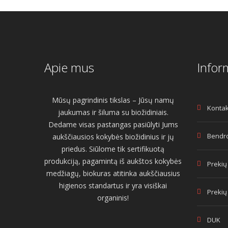
Apie mus
Infor
Mūsų pagrindinis tikslas – Jūsų namų
Kontak
jaukumas ir šiluma su biožidiniais.
Dedame visas pastangas pasiūlyti Jums
Bendro
aukščiausios kokybės biožidinius ir jų
priedus. Siūlome tik sertifikuotą
produkciją, pagamintą iš aukštos kokybės
Prekių
medžiagų, biokuras atitinka aukščiausius
higienos standartus ir yra visiškai
Prekių
organinis!
DUK