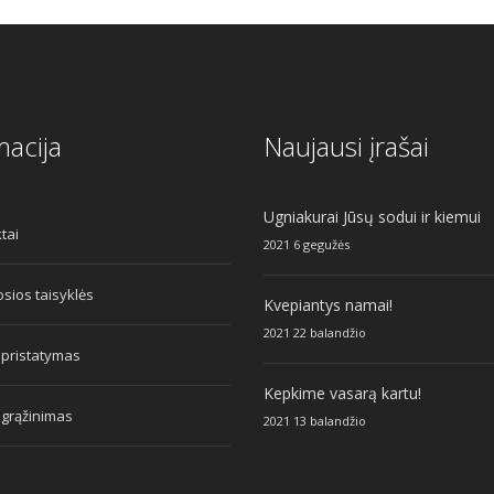
macija
Naujausi įrašai
Ugniakurai Jūsų sodui ir kiemui
tai
2021 6 gegužės
sios taisyklės
Kvepiantys namai!
2021 22 balandžio
 pristatymas
Kepkime vasarą kartu!
 grąžinimas
2021 13 balandžio