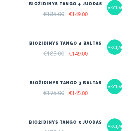
BIOŽIDINYS TANGO 4 JUODAS
AKCIJA!
€
185.00
Original
Current
€
149.00
price
price
was:
is:
€185.00.
€149.00.
BIOŽIDINYS TANGO 4 BALTAS
AKCIJA!
€
185.00
Original
Current
€
149.00
price
price
was:
is:
€185.00.
€149.00.
BIOŽIDINYS TANGO 3 BALTAS
AKCIJA!
€
175.00
Original
Current
€
145.00
price
price
was:
is:
€175.00.
€145.00.
BIOŽIDINYS TANGO 3 JUODAS
AKCIJA!