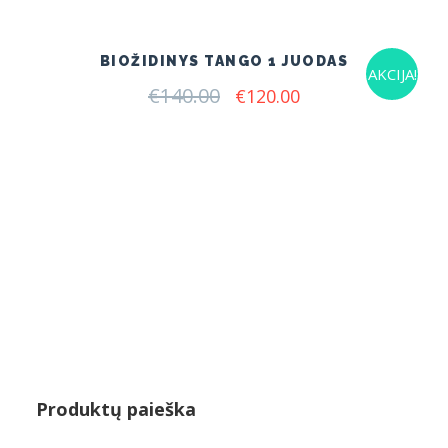
€140.00.
€120.00.
BIOŽIDINYS TANGO 1 JUODAS
AKCIJA!
€
140.00
Original
Current
€
120.00
price
price
was:
is:
€140.00.
€120.00.
Produktų paieška