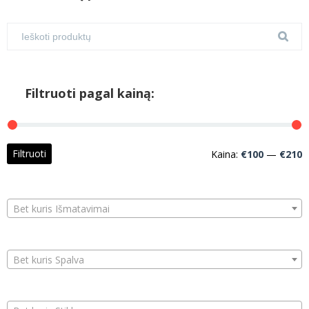
Filtruoti pagal kainą:
M
M
Filtruoti
Kaina:
€100
—
€210
k
k
Bet kuris Išmatavimai
Bet kuris Spalva