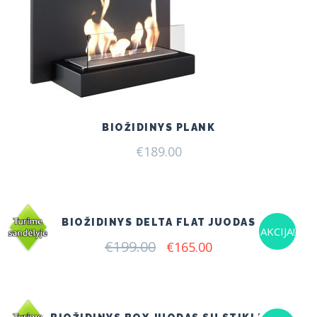
BIOŽIDINYS PLANK
€
189.00
BIOŽIDINYS DELTA FLAT JUODAS
AKCIJA!
€
199.00
Original
Current
€
165.00
price
price
was:
is:
€199.00.
€165.00.