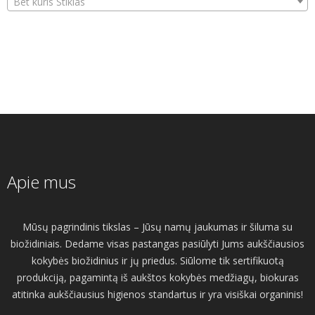
Bet kuris Stiklas
Apie mus
Mūsų pagrindinis tikslas – Jūsų namų jaukumas ir šiluma su
biožidiniais. Dedame visas pastangas pasiūlyti Jums aukščiausios
kokybės biožidinius ir jų priedus. Siūlome tik sertifikuotą
produkciją, pagamintą iš aukštos kokybės medžiagų, biokuras
atitinka aukščiausius higienos standartus ir yra visiškai organinis!