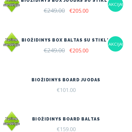
BIOŽIDINYS BOX JUODAS SU STIKLU
AKCIJA!
€
249.00
Original
Current
€
205.00
price
price
was:
is:
€249.00.
€205.00.
BIOŽIDINYS BOX BALTAS SU STIKLU
AKCIJA!
€
249.00
Original
Current
€
205.00
price
price
was:
is:
€249.00.
€205.00.
BIOŽIDINYS BOARD JUODAS
€
101.00
BIOŽIDINYS BOARD BALTAS
€
159.00