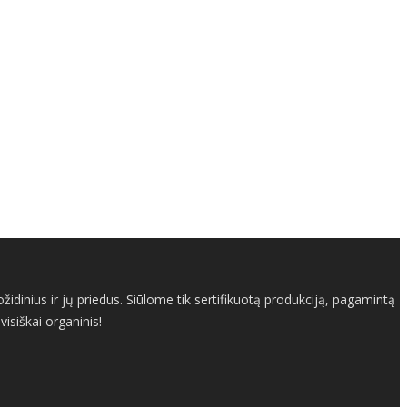
dinius ir jų priedus. Siūlome tik sertifikuotą produkciją, pagamintą
isiškai organinis!