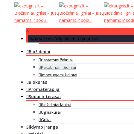
0
was successfully added to your cart.
Biožidiniai
Pastatomi židiniai
Pakabinami židiniai
Įmontuojami židiniai
Biokuras
Aromaterapija
Sodui ir terasai
Biožidiniai laukui
Ugniakurai
Griliai
Šildymo įranga