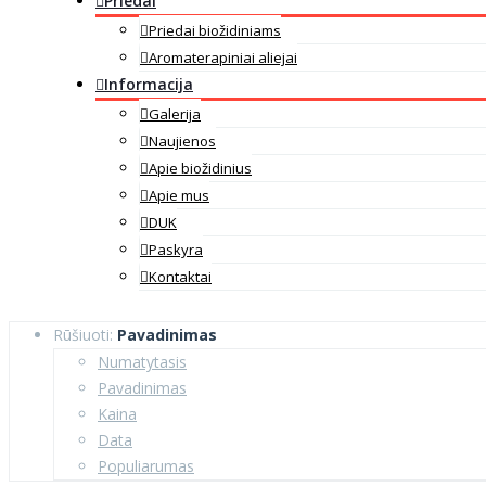
Priedai
Priedai biožidiniams
Aromaterapiniai aliejai
Informacija
Galerija
Naujienos
Apie biožidinius
Apie mus
DUK
Paskyra
Kontaktai
Rūšiuoti:
Pavadinimas
Numatytasis
Pavadinimas
Kaina
Data
Populiarumas