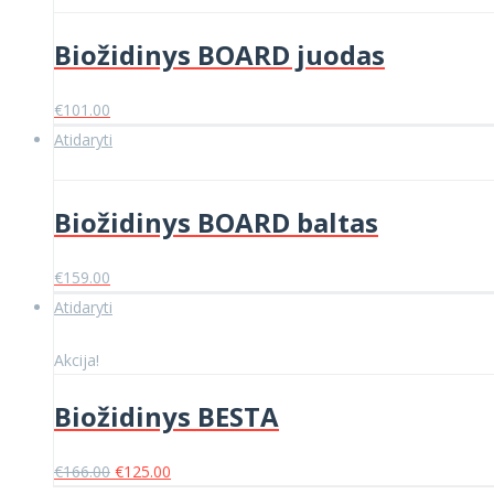
€249.00.
€205.00.
Biožidinys BOARD juodas
€
101.00
Atidaryti
Biožidinys BOARD baltas
€
159.00
Atidaryti
Akcija!
Biožidinys BESTA
Original
Current
€
166.00
€
125.00