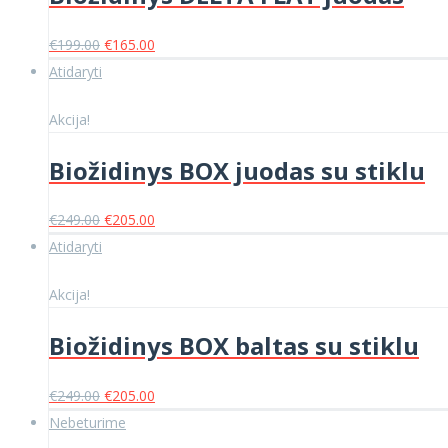
Original
Current
€
199.00
€
165.00
price
price
Atidaryti
was:
is:
€199.00.
€165.00.
Akcija!
Biožidinys BOX juodas su stiklu
Original
Current
€
249.00
€
205.00
price
price
Atidaryti
was:
is:
€249.00.
€205.00.
Akcija!
Biožidinys BOX baltas su stiklu
Original
Current
€
249.00
€
205.00
price
price
Nebeturime
was:
is: