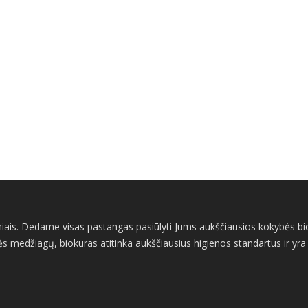
iais. Dedame visas pastangas pasiūlyti Jums aukščiausios kokybės bioži
s medžiagų, biokuras atitinka aukščiausius higienos standartus ir yra v