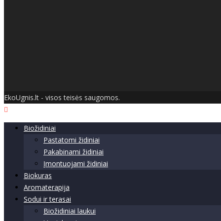
EkoUgnis.lt - visos teisės saugomos.
Biožidiniai
Pastatomi židiniai
Pakabinami židiniai
Įmontuojami židiniai
Biokuras
Aromaterapija
Sodui ir terasai
Biožidiniai laukui