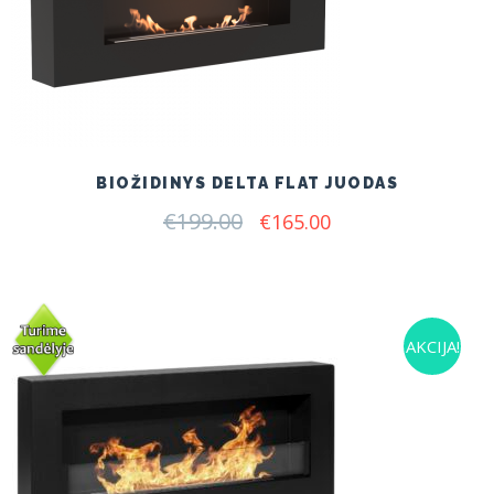
BIOŽIDINYS DELTA FLAT JUODAS
€
199.00
Original
Current
€
165.00
price
price
was:
is:
€199.00.
€165.00.
AKCIJA!