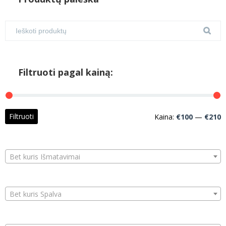
Filtruoti pagal kainą:
M
M
Filtruoti
Kaina:
€100
—
€210
k
k
Bet kuris Išmatavimai
Bet kuris Spalva