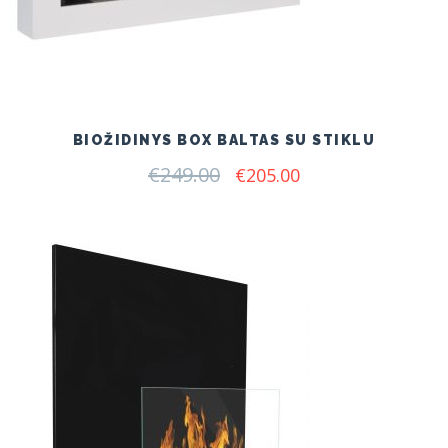
BIOŽIDINYS BOX BALTAS SU STIKLU
€
249.00
Original
Current
€
205.00
price
price
was:
is:
€249.00.
€205.00.