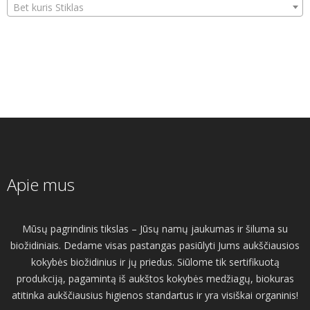
Bet kuris Stiklas
Apie mus
Mūsų pagrindinis tikslas – Jūsų namų jaukumas ir šiluma su
biožidiniais. Dedame visas pastangas pasiūlyti Jums aukščiausios
kokybės biožidinius ir jų priedus. Siūlome tik sertifikuotą
produkciją, pagamintą iš aukštos kokybės medžiagų, biokuras
atitinka aukščiausius higienos standartus ir yra visiškai organinis!