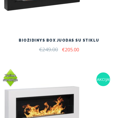
BIOŽIDINYS BOX JUODAS SU STIKLU
€
249.00
Original
Current
€
205.00
price
price
was:
is:
€249.00.
€205.00.
AKCIJA!