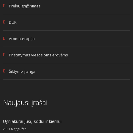
Prekių grąžinimas
DUK
Aromaterapija
Pristatymas viešosioms erdvėms
Šildymo įranga
Naujausi įrašai
Ugniakurai Jūsų sodui ir kiemui
2021 6 gegužės