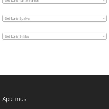
Bet kuris Išmatavimai
Bet kuris Spalva
Bet kuris Stiklas
Apie mus