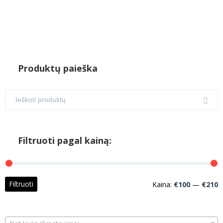
Produktų paieška
Filtruoti pagal kainą:
M
M
Filtruoti
Kaina:
€100
—
€210
k
k