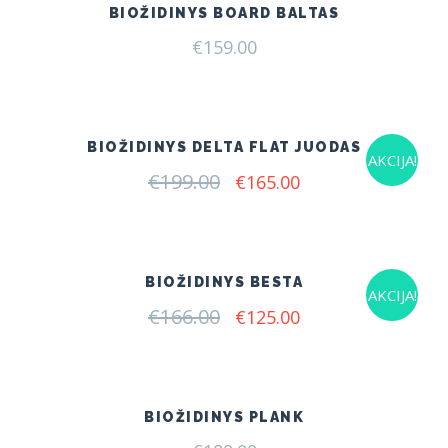
BIOŽIDINYS BOARD BALTAS
€
159.00
BIOŽIDINYS DELTA FLAT JUODAS
AKCIJA!
€
199.00
Original
Current
€
165.00
price
price
was:
is:
€199.00.
€165.00.
BIOŽIDINYS BESTA
AKCIJA!
€
166.00
Original
Current
€
125.00
price
price
was:
is:
€166.00.
€125.00.
BIOŽIDINYS PLANK