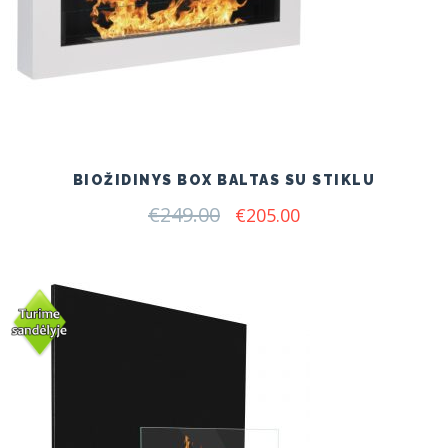
BIOŽIDINYS BOX BALTAS SU STIKLU
€
249.00
Original
Current
€
205.00
price
price
was:
is:
€249.00.
€205.00.