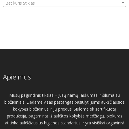
Bet kuris Stiklas
Apie mus
Mūsų pagrindinis tikslas – Jūsų namų jaukumas ir šiluma su
biožidiniais. Dedame visas pastangas pasiūlyti Jums aukščiausios
kokybės biožidinius ir jų priedus. Siūlome tik sertifikuotą
produkciją, pagamintą iš aukštos kokybės medžiagų, biokuras
atitinka aukščiausius higienos standartus ir yra visiškai organinis!