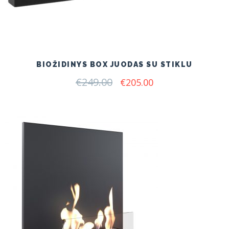
BIOŽIDINYS BOX JUODAS SU STIKLU
€
249.00
Original
Current
€
205.00
price
price
was:
is:
€249.00.
€205.00.