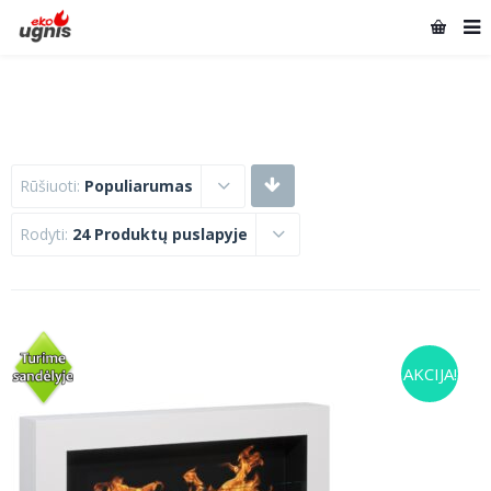
Rūšiuoti:
Populiarumas
Rodyti:
24 Produktų puslapyje
AKCIJA!