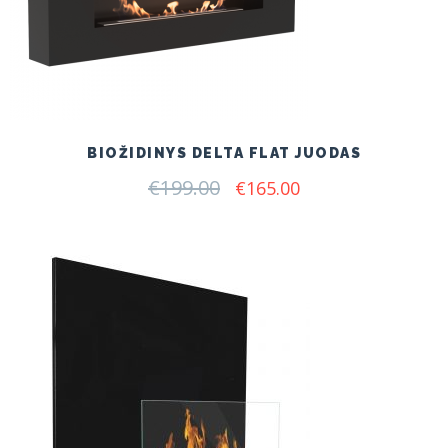
BIOŽIDINYS DELTA FLAT JUODAS
€
199.00
Original
Current
€
165.00
price
price
was:
is:
€199.00.
€165.00.