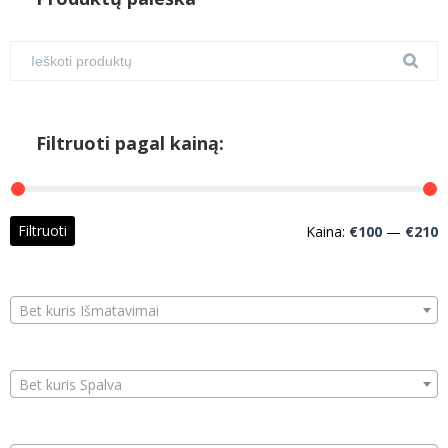
Filtruoti pagal kainą:
M
M
Filtruoti
Kaina:
€100
—
€210
k
k
Bet kuris Išmatavimai
Bet kuris Spalva