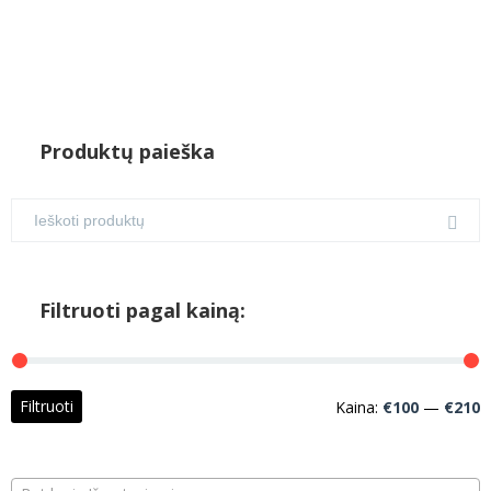
Produktų paieška
Filtruoti pagal kainą:
M
M
Filtruoti
Kaina:
€100
—
€210
k
k