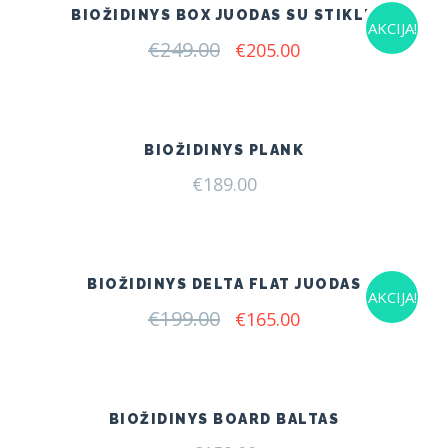
BIOŽIDINYS BOX JUODAS SU STIKLU
AKCIJA!
€
249.00
Original
Current
€
205.00
price
price
was:
is:
€249.00.
€205.00.
BIOŽIDINYS PLANK
€
189.00
BIOŽIDINYS DELTA FLAT JUODAS
AKCIJA!
€
199.00
Original
Current
€
165.00
price
price
was:
is:
€199.00.
€165.00.
BIOŽIDINYS BOARD BALTAS