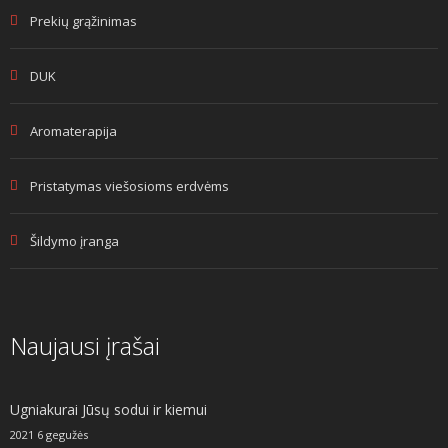
Prekių grąžinimas
DUK
Aromaterapija
Pristatymas viešosioms erdvėms
Šildymo įranga
Naujausi įrašai
Ugniakurai Jūsų sodui ir kiemui
2021 6 gegužės