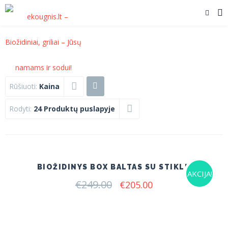
Rūšiuoti:
Kaina
Rodyti:
24 Produktų puslapyje
BIOŽIDINYS BOX BALTAS SU STIKLU
AKCIJA!
€
249.00
Original
Current
€
205.00
price
price
was:
is:
€249.00.
€205.00.