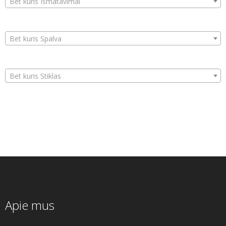
Bet kuris Išmatavimai
Bet kuris Spalva
Bet kuris Stiklas
Apie mus