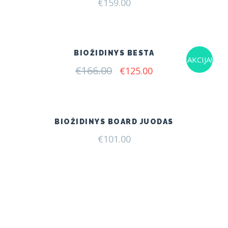
€
159.00
BIOŽIDINYS BESTA
AKCIJA!
€
166.00
Original
Current
€
125.00
price
price
was:
is:
€166.00.
€125.00.
BIOŽIDINYS BOARD JUODAS
€
101.00