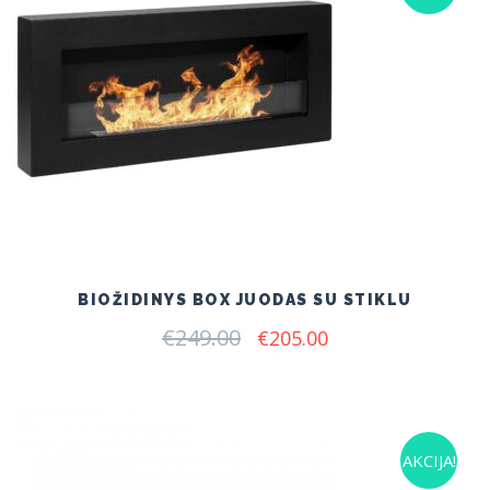
BIOŽIDINYS BOX JUODAS SU STIKLU
€
249.00
Original
Current
€
205.00
price
price
was:
is:
€249.00.
€205.00.
AKCIJA!