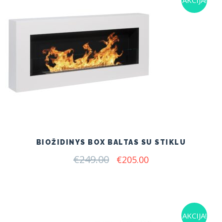
BIOŽIDINYS BOX BALTAS SU STIKLU
€
249.00
Original
Current
€
205.00
price
price
was:
is:
€249.00.
€205.00.
AKCIJA!