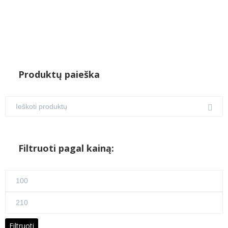
Produktų paieška
Filtruoti pagal kainą:
Min
kaina
Maks
kaina
Filtruoti