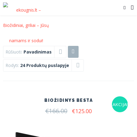
Rūšiuoti:
Pavadinimas
Rodyti:
24 Produktų puslapyje
BIOŽIDINYS BESTA
AKCIJA!
€
166.00
Original
Current
€
125.00
price
price
was:
is:
€166.00.
€125.00.