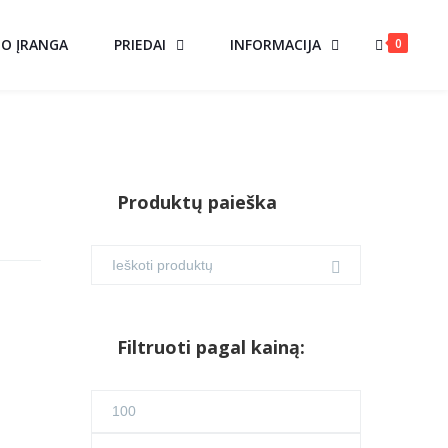
0
MO ĮRANGA
PRIEDAI
INFORMACIJA
Produktų paieška
Filtruoti pagal kainą:
Min
kaina
Maks