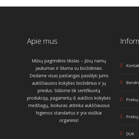
Apie mus
Infor
Mūsų pagrindinis tikslas – Jūsų namų
Kontak
jaukumas ir šiluma su biožidiniais.
Dedame visas pastangas pasiūlyti Jums
Bendro
aukščiausios kokybės biožidinius ir jų
priedus. Siūlome tik sertifikuotą
produkciją, pagamintą iš aukštos kokybės
Prekių
medžiagų, biokuras atitinka aukščiausius
higienos standartus ir yra visiškai
Prekių
organinis!
DUK