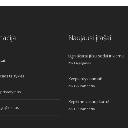
macija
Naujausi įrašai
Ugniakurai Jūsų sodui ir kiemui
tai
2021 6 gegužės
sios taisyklės
Kvepiantys namai!
2021 22 balandžio
 pristatymas
Kepkime vasarą kartu!
 grąžinimas
2021 13 balandžio