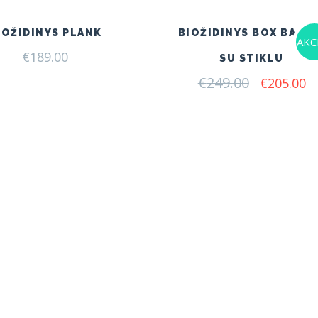
IOŽIDINYS PLANK
BIOŽIDINYS BOX BALT
AKCI
€
189.00
SU STIKLU
€
249.00
Original
C
€
205.00
price
pr
was:
is:
€249.00.
€2