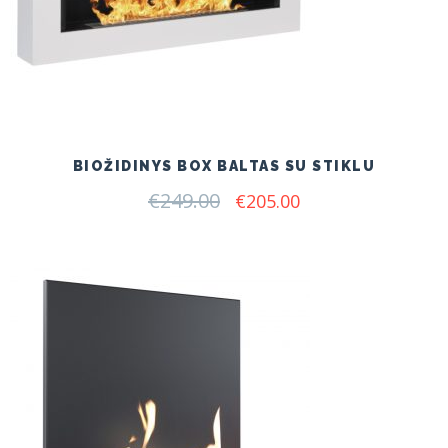
BIOŽIDINYS BOX BALTAS SU STIKLU
€
249.00
Original
Current
€
205.00
price
price
was:
is:
€249.00.
€205.00.