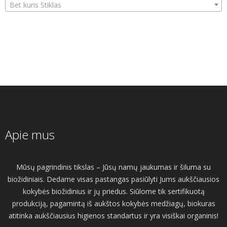
Bet kuris Stiklas
Apie mus
Mūsų pagrindinis tikslas – Jūsų namų jaukumas ir šiluma su
biožidiniais. Dedame visas pastangas pasiūlyti Jums aukščiausios
kokybės biožidinius ir jų priedus. Siūlome tik sertifikuotą
produkciją, pagamintą iš aukštos kokybės medžiagų, biokuras
atitinka aukščiausius higienos standartus ir yra visiškai organinis!