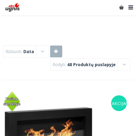
Rūšiuoti:
Data
Rodyti:
48 Produktų puslapyje
AKCIJA!