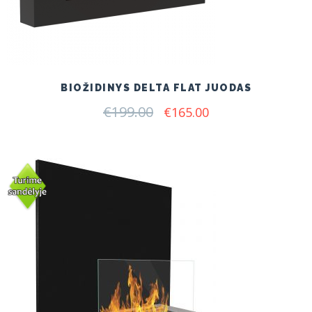
BIOŽIDINYS DELTA FLAT JUODAS
€
199.00
Original
Current
€
165.00
price
price
was:
is:
€199.00.
€165.00.