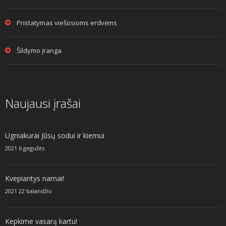
Pristatymas viešosioms erdvėms
Šildymo įranga
Naujausi įrašai
Ugniakurai Jūsų sodui ir kiemui
2021 6 gegužės
Kvepiantys namai!
2021 22 balandžio
Kepkime vasarą kartu!