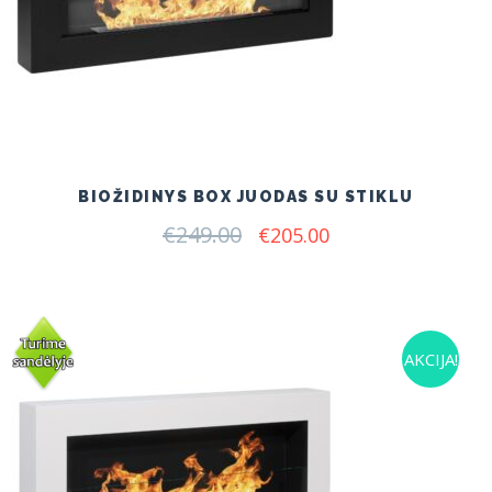
BIOŽIDINYS BOX JUODAS SU STIKLU
€
249.00
Original
Current
€
205.00
price
price
was:
is:
€249.00.
€205.00.
AKCIJA!