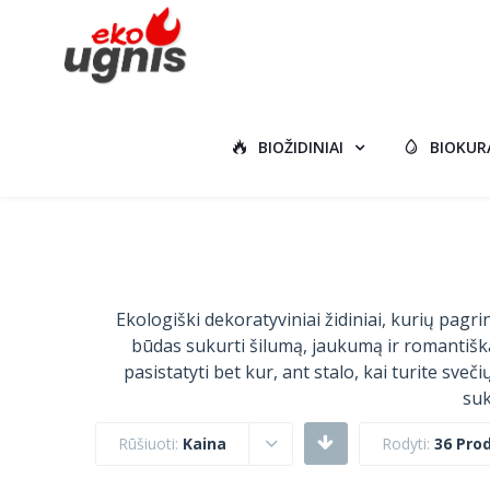
BIOŽIDINIAI
BIOKUR
Ekologiški dekoratyviniai židiniai, kurių pag
būdas sukurti šilumą, jaukumą ir romantišką a
pasistatyti bet kur, ant stalo, kai turite sve
suk
Rūšiuoti:
Kaina
Rodyti:
36 Pro