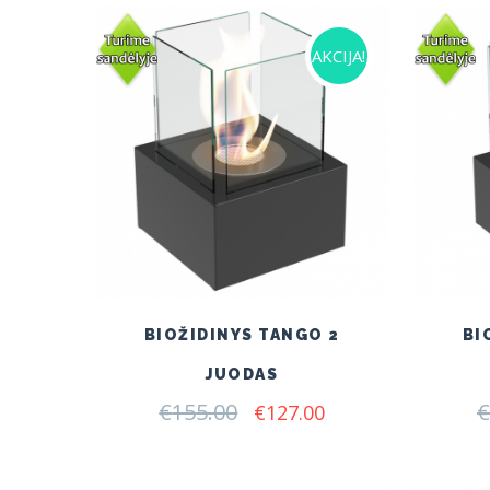
AKCIJA!
BIOŽIDINYS TANGO 2
BI
JUODAS
€
155.00
Original
Current
€
€
127.00
price
price
was:
is:
€155.00.
€127.00.