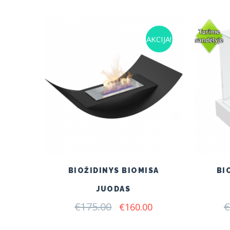
AKCIJA!
BIOŽIDINYS BIOMISA
BI
JUODAS
€
175.00
Original
Current
€
€
160.00
price
price
was:
is: