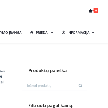
0
DYMO ĮRANGA
PRIEDAI
INFORMACIJA
Produktų paieška
vas
te
kai
Filtruoti pagal kainą: