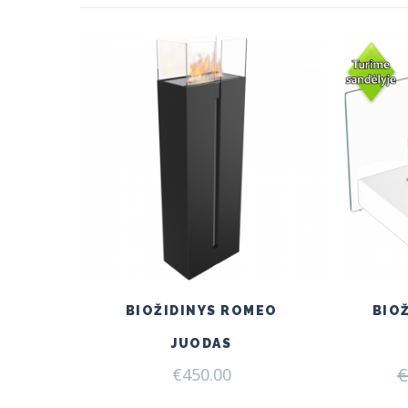
BIOŽIDINYS ROMEO
BIO
JUODAS
€
€
450.00