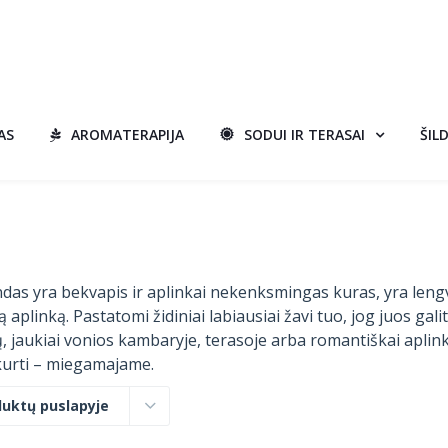
AS
AROMATERAPIJA
SODUI IR TERASAI
ŠIL
rindas yra bekvapis ir aplinkai nekenksmingas kuras, yra leng
plinką. Pastatomi židiniai labiausiai žavi tuo, jog juos gali
čių, jaukiai vonios kambaryje, terasoje arba romantiškai aplin
urti – miegamajame.
duktų puslapyje