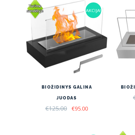
AKCIJA!
BIOŽIDINYS GALINA
BIOŽ
JUODAS
€
125.00
Original
Current
€
95.00
price
price
was:
is:
€125.00.
€95.00.