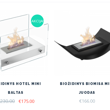
AKCIJA!
ŽIDINYS HOTEL MINI
BIOŽIDINYS BIOMISA MI
BALTAS
JUODAS
230.00
Original
Current
€
166.00
€
175.00
price
price
was:
is: