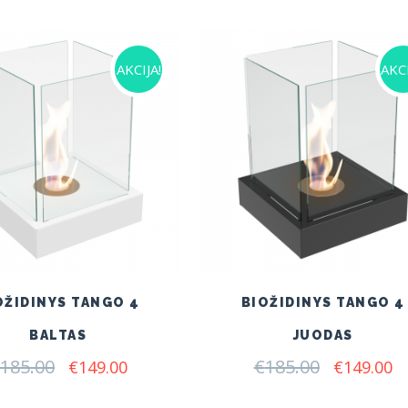
€230.00.
€175.00.
AKCIJA!
AKCI
OŽIDINYS TANGO 4
BIOŽIDINYS TANGO 4
BALTAS
JUODAS
185.00
Original
Current
€
185.00
Original
C
€
149.00
€
149.00
price
price
price
pr
was:
is:
was:
is: