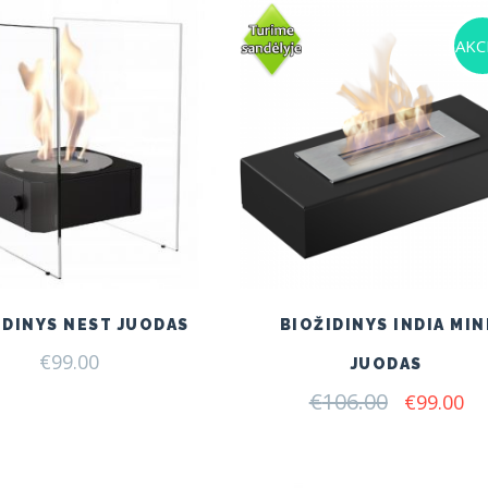
AKCI
IDINYS NEST JUODAS
BIOŽIDINYS INDIA MIN
€
99.00
JUODAS
€
106.00
Original
Cu
€
99.00
price
pr
was:
is:
€106.00.
€9