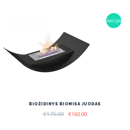
AKCIJA!
BIOŽIDINYS BIOMISA JUODAS
€
175.00
Original
Current
€
160.00
price
price
was:
is: