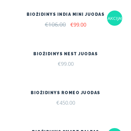
€145.00.
€119.00.
BIOŽIDINYS INDIA MINI JUODAS
AKCIJA!
€
106.00
Original
Current
€
99.00
price
price
was:
is:
€106.00.
€99.00.
BIOŽIDINYS NEST JUODAS
€
99.00
BIOŽIDINYS ROMEO JUODAS
€
450.00