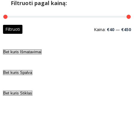
Filtruoti pagal kainą:
M
M
Filtruoti
Kaina:
€40
—
€450
k
k