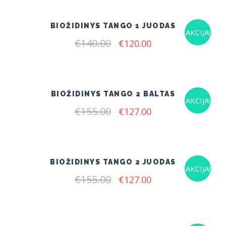
€140.00.
€120.00.
BIOŽIDINYS TANGO 1 JUODAS
AKCIJA!
€
140.00
Original
Current
€
120.00
price
price
was:
is:
€140.00.
€120.00.
BIOŽIDINYS TANGO 2 BALTAS
AKCIJA!
€
155.00
Original
Current
€
127.00
price
price
was:
is:
€155.00.
€127.00.
BIOŽIDINYS TANGO 2 JUODAS
AKCIJA!
€
155.00
Original
Current
€
127.00
price
price
was:
is:
€155.00.
€127.00.