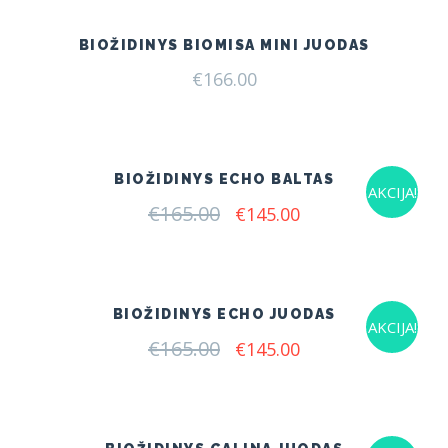
€175.00.
€160.00.
BIOŽIDINYS BIOMISA MINI JUODAS
€
166.00
BIOŽIDINYS ECHO BALTAS
AKCIJA!
€
165.00
Original
Current
€
145.00
price
price
was:
is:
€165.00.
€145.00.
BIOŽIDINYS ECHO JUODAS
AKCIJA!
€
165.00
Original
Current
€
145.00
price
price
was:
is:
€165.00.
€145.00.