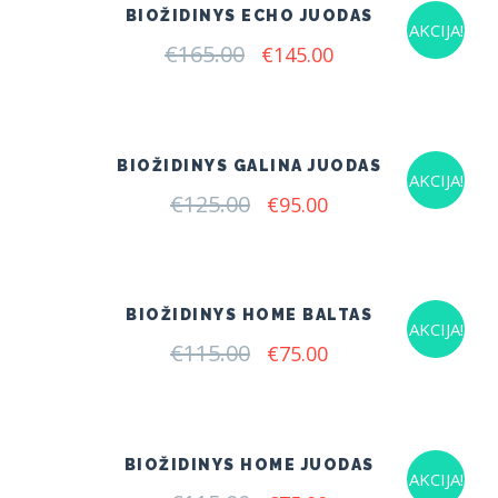
BIOŽIDINYS ECHO JUODAS
AKCIJA!
€
165.00
Original
Current
€
145.00
price
price
was:
is:
€165.00.
€145.00.
BIOŽIDINYS GALINA JUODAS
AKCIJA!
€
125.00
Original
Current
€
95.00
price
price
was:
is:
€125.00.
€95.00.
BIOŽIDINYS HOME BALTAS
AKCIJA!
€
115.00
Original
Current
€
75.00
price
price
was:
is:
€115.00.
€75.00.
BIOŽIDINYS HOME JUODAS
AKCIJA!