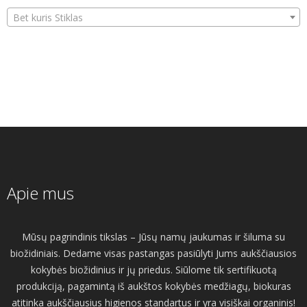
Bet kuris Stiklas
Apie mus
Mūsų pagrindinis tikslas – Jūsų namų jaukumas ir šiluma su
biožidiniais. Dedame visas pastangas pasiūlyti Jums aukščiausios
kokybės biožidinius ir jų priedus. Siūlome tik sertifikuotą
produkciją, pagamintą iš aukštos kokybės medžiagų, biokuras
atitinka aukščiausius higienos standartus ir yra visiškai organinis!