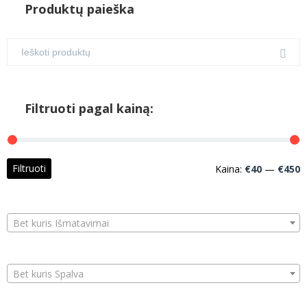
Produktų paieška
Filtruoti pagal kainą:
M
M
Filtruoti
Kaina:
€40
—
€450
k
k
Bet kuris Išmatavimai
Bet kuris Spalva