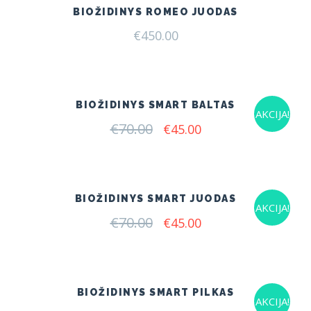
BIOŽIDINYS ROMEO JUODAS
€
450.00
BIOŽIDINYS SMART BALTAS
AKCIJA!
€
70.00
Original
Current
€
45.00
price
price
was:
is:
€70.00.
€45.00.
BIOŽIDINYS SMART JUODAS
AKCIJA!
€
70.00
Original
Current
€
45.00
price
price
was:
is:
€70.00.
€45.00.
BIOŽIDINYS SMART PILKAS
AKCIJA!