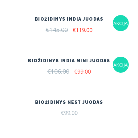
€219.00.
€145.00.
BIOŽIDINYS INDIA JUODAS
AKCIJA!
€
145.00
Original
Current
€
119.00
price
price
was:
is:
€145.00.
€119.00.
BIOŽIDINYS INDIA MINI JUODAS
AKCIJA!
€
106.00
Original
Current
€
99.00
price
price
was:
is:
€106.00.
€99.00.
BIOŽIDINYS NEST JUODAS
€
99.00