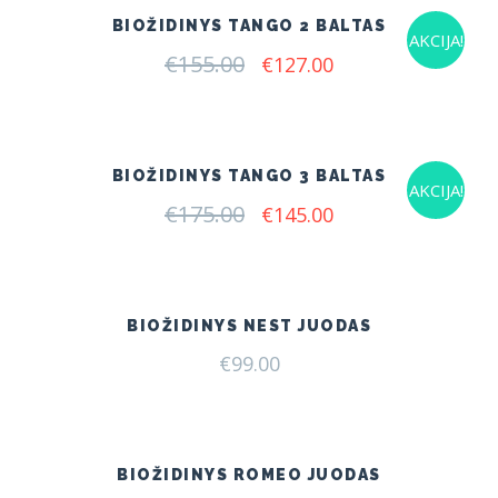
BIOŽIDINYS TANGO 2 BALTAS
AKCIJA!
€
155.00
Original
Current
€
127.00
price
price
was:
is:
€155.00.
€127.00.
BIOŽIDINYS TANGO 3 BALTAS
AKCIJA!
€
175.00
Original
Current
€
145.00
price
price
was:
is:
€175.00.
€145.00.
BIOŽIDINYS NEST JUODAS
€
99.00
BIOŽIDINYS ROMEO JUODAS