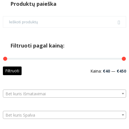
Produktų paieška
Filtruoti pagal kainą:
M
M
Filtruoti
Kaina:
€40
—
€450
k
k
Bet kuris Išmatavimai
Bet kuris Spalva