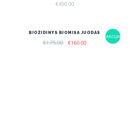
€
450.00
BIOŽIDINYS BIOMISA JUODAS
AKCIJA!
€
175.00
Original
Current
€
160.00
price
price
was:
is:
€175.00.
€160.00.