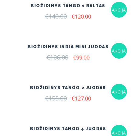
BIOŽIDINYS TANGO 1 BALTAS
AKCIJA!
€
140.00
Original
Current
€
120.00
price
price
was:
is:
€140.00.
€120.00.
BIOŽIDINYS INDIA MINI JUODAS
AKCIJA!
€
106.00
Original
Current
€
99.00
price
price
was:
is:
€106.00.
€99.00.
BIOŽIDINYS TANGO 2 JUODAS
AKCIJA!
€
155.00
Original
Current
€
127.00
price
price
was:
is:
€155.00.
€127.00.
BIOŽIDINYS TANGO 4 JUODAS
AKCIJA!