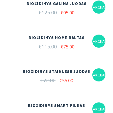
BIOŽIDINYS GALINA JUODAS
AKCIJA!
€
125.00
Original
Current
€
95.00
price
price
was:
is:
€125.00.
€95.00.
BIOŽIDINYS HOME BALTAS
AKCIJA!
€
115.00
Original
Current
€
75.00
price
price
was:
is:
€115.00.
€75.00.
BIOŽIDINYS STAINLESS JUODAS
AKCIJA!
€
72.00
Original
Current
€
55.00
price
price
was:
is:
€72.00.
€55.00.
BIOŽIDINYS SMART PILKAS
AKCIJA!