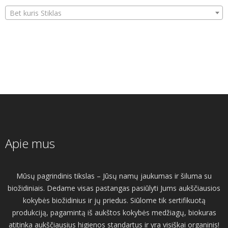
Bet kuris Stiklas
Apie mus
Mūsų pagrindinis tikslas – Jūsų namų jaukumas ir šiluma su
biožidiniais. Dedame visas pastangas pasiūlyti Jums aukščiausios
kokybės biožidinius ir jų priedus. Siūlome tik sertifikuotą
produkciją, pagamintą iš aukštos kokybės medžiagų, biokuras
atitinka aukščiausius higienos standartus ir yra visiškai organinis!