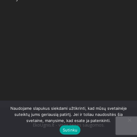
Naudojame slapukus siekdami užtikrinti, kad mūsų svetainėje
suteiktų jums geriausią patirtį. Jei ir toliau naudositės šia
svetaine, manysime, kad esate ja patenkinti.
EkoUgnis.lt - visos teisės saugomos.
Sutinku