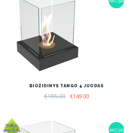
AKCIJA!
BIOŽIDINYS TANGO 4 JUODAS
€
185.00
Original
Current
€
149.00
price
price
was:
is:
€185.00.
€149.00.
AKCIJA!