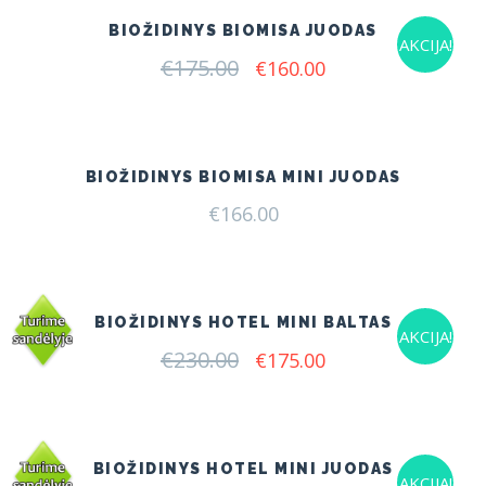
BIOŽIDINYS BIOMISA JUODAS
AKCIJA!
€
175.00
Original
Current
€
160.00
price
price
was:
is:
€175.00.
€160.00.
BIOŽIDINYS BIOMISA MINI JUODAS
€
166.00
BIOŽIDINYS HOTEL MINI BALTAS
AKCIJA!
€
230.00
Original
Current
€
175.00
price
price
was:
is:
€230.00.
€175.00.
BIOŽIDINYS HOTEL MINI JUODAS
AKCIJA!