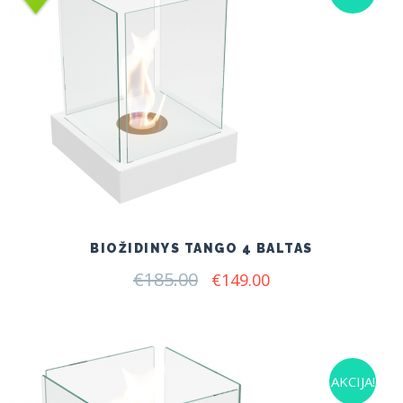
BIOŽIDINYS TANGO 4 BALTAS
€
185.00
Original
Current
€
149.00
price
price
was:
is:
€185.00.
€149.00.
AKCIJA!