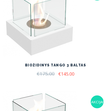
BIOŽIDINYS TANGO 3 BALTAS
€
175.00
Original
Current
€
145.00
price
price
was:
is:
€175.00.
€145.00.
AKCIJA!