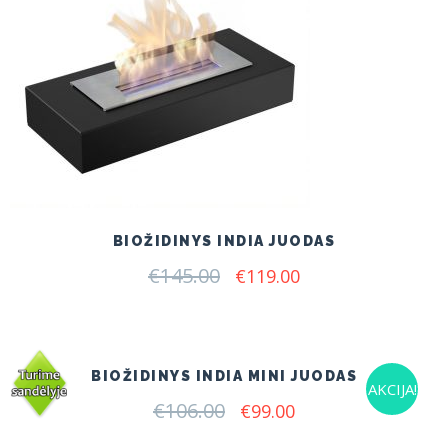
BIOŽIDINYS INDIA JUODAS
€
145.00
Original
Current
€
119.00
price
price
was:
is:
€145.00.
€119.00.
BIOŽIDINYS INDIA MINI JUODAS
AKCIJA!
€
106.00
Original
Current
€
99.00
price
price
was:
is: